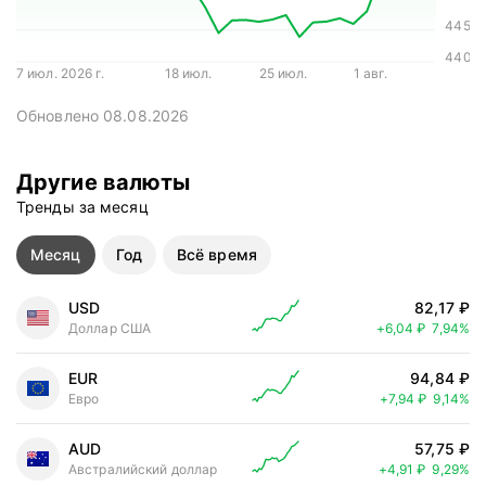
445
440
7 июл. 2026 г.
18 июл.
25 июл.
1 авг.
Обновлено 08.08.2026
Другие валюты
Тренды за месяц
Месяц
Год
Всё время
USD
82,17 ₽
Цена выросл
Доллар США
+6,04 ₽
7,94%
EUR
94,84 ₽
Цена выросл
Евро
+7,94 ₽
9,14%
AUD
57,75 ₽
Цена выросл
Австралийский доллар
+4,91 ₽
9,29%