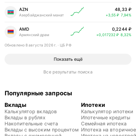
AZN
48,33 ₽
Цена выросл
Азербайджанский манат
+3,55 ₽
7,94%
AMD
0,2244 ₽
Цена выросла н
Армянский драм
+0,017232 ₽
8,32%
Обновлено 8 августа 2026 г.
ЦБ РФ
Показать ещё
Все результаты поиска
Популярные запросы
Вклады
Ипотеки
Калькулятор вкладов
Калькулятор ипотеки
Вклады в рублях
Ипотечные кредиты
Накопительные счета
Семейная ипотека
Вклады с высоким процентом
Ипотека на вторично
Вклады с ежемесячной 
Ипотека на новостро