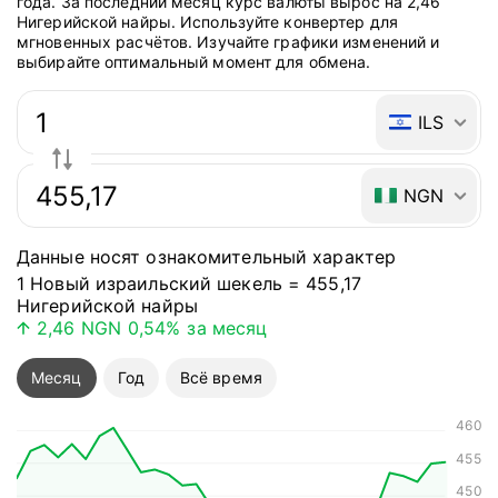
года. За последний месяц курс валюты вырос на 2,46
Нигерийской найры. Используйте конвертер для
мгновенных расчётов. Изучайте графики изменений и
выбирайте оптимальный момент для обмена.
Быстрый ответ: конвертер валют
ILS
NGN
Данные носят ознакомительный характер
1 Новый израильский шекель = 455,17
Нигерийской найры
2,46 NGN
0,54%
за месяц
Курс валюты поднялся на 2,46 NGN
Курс валюты под
Месяц
Год
Всё время
460
455
450