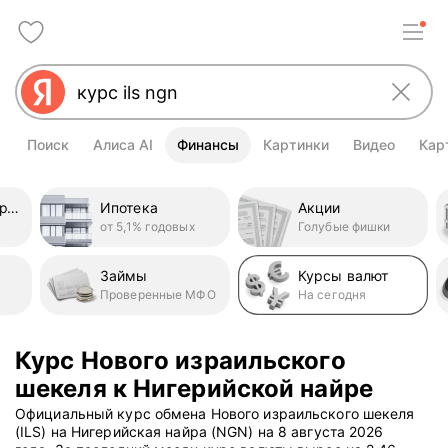
Поиск
Алиса AI
Финансы
Картинки
Видео
Кар
Кредитные карты
Ипотека
Акции
от 5,1% годовых
Голубые фишки
Займы
Курсы валют
Проверенные МФО
На сегодня
Курс Нового израильского
шекеля к Нигерийской найре
Официальный курс обмена Нового израильского шекеля
(ILS) на Нигерийская найра (NGN) на 8 августа 2026