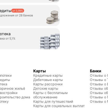
едиты
от 5,99%
дложения от 28 банков
отека
вка от 5,1%
Карты
Банки
ипотеки
Кредитные карты
Отзывы о 
редиты
Дебетовые карты
Отзывы о 
тека
Карты рассрочки
Отзывы о 
торичное жильё
Детские карты
Отзывы об
овостройки
Карты с бесплатным 
Отзывы об
троительство дома
обслуживание
Отзывы о 
отеку
Карты для путешествий
Отзывы о 
Карты для социальных выплат