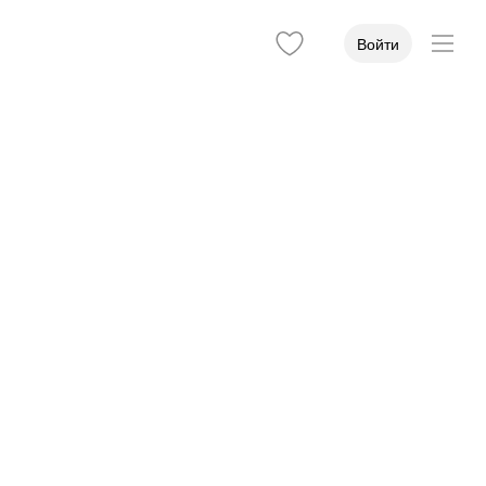
Войти
опустился на −0,73%