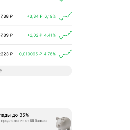
57,38 ₽
+3,34 ₽
6,19%
 выросла на 3,34 ₽
47,89 ₽
+2,02 ₽
4,41%
 выросла на 2,02 ₽
2223 ₽
+0,010095 ₽
4,76%
 выросла на 0,010095 ₽
ё
лады до 35%
 предложения от 85 банков