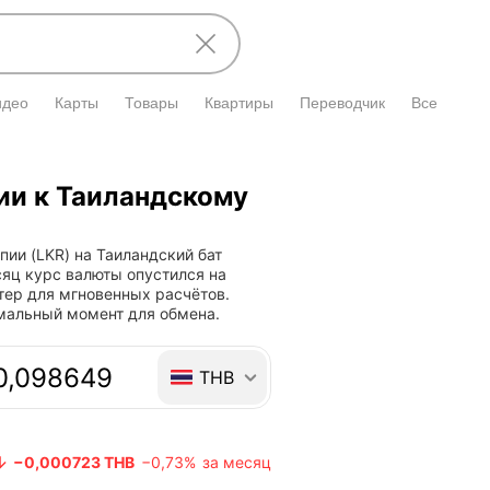
идео
Карты
Товары
Квартиры
Переводчик
Все
ии к Таиландскому
ии (LKR) на Таиландский бат
есяц курс валюты опустился на
тер для мгновенных расчётов.
имальный момент для обмена.
 валют
THB
−0,000723 THB
−0,73%
за месяц
Курс валюты опустился на −0,000723 THB
Курс валюты 