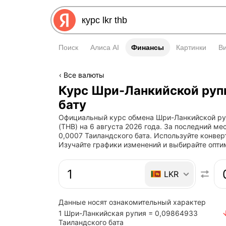
Поиск
Алиса AI
Финансы
Финансы
Картинки
В
Все валюты
Курс Шри-Ланкийской руп
бату
Официальный курс обмена Шри-Ланкийской руп
(THB) на 6 августа 2026 года. За последний м
0,0007 Таиландского бата. Используйте конвер
Изучайте графики изменений и выбирайте опт
Быстрый ответ: конвертер
LKR
Данные носят ознакомительный характер
1 Шри-Ланкийская рупия = 0,09864933
Таиландского бата