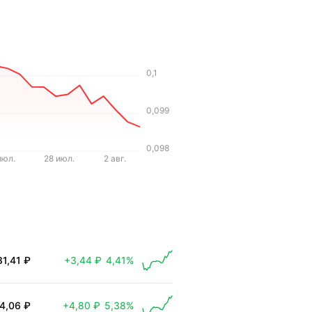
0,1
0,099
0,098
июл.
28 июл.
2 авг.
81,41 ₽
+3,44 ₽
4,41%
 выросла на 3,44 ₽
4,06 ₽
+4,80 ₽
5,38%
 выросла на 4,80 ₽