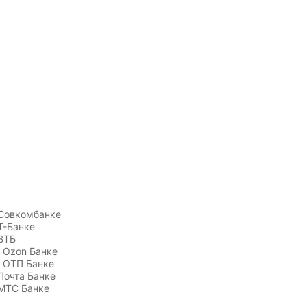
Совкомбанке
Т-Банке
ВТБ
 Ozon Банке
 ОТП Банке
Почта Банке
МТС Банке