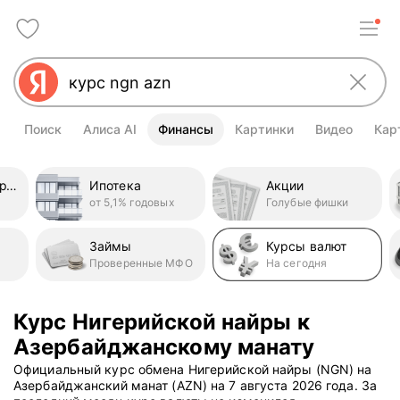
Поиск
Алиса AI
Финансы
Картинки
Видео
Кар
Кредитные карты
Ипотека
Акции
от 5,1% годовых
Голубые фишки
Займы
Курсы валют
Проверенные МФО
На сегодня
Курс Нигерийской найры к
Азербайджанскому манату
Официальный курс обмена Нигерийской найры (NGN) на
Азербайджанский манат (AZN) на 7 августа 2026 года. За