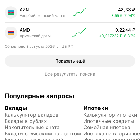
AZN
48,33 ₽
Цена выросл
Азербайджанский манат
+3,55 ₽
7,94%
AMD
0,2244 ₽
Цена выросла н
Армянский драм
+0,017232 ₽
8,32%
Обновлено 8 августа 2026 г.
ЦБ РФ
Показать ещё
Все результаты поиска
Популярные запросы
Вклады
Ипотеки
Калькулятор вкладов
Калькулятор ипотеки
Вклады в рублях
Ипотечные кредиты
Накопительные счета
Семейная ипотека
Вклады с высоким процентом
Ипотека на вторично
Вклады с ежемесячной 
Ипотека на новостро