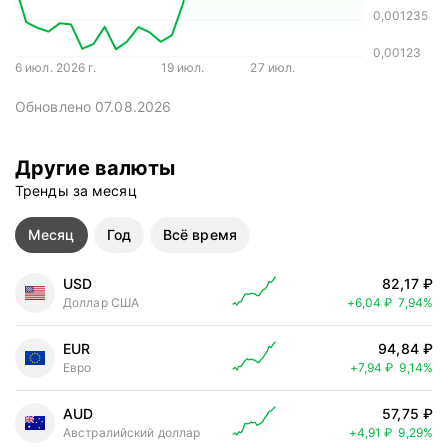
0,001235
0,00123
6 июл. 2026 г.
19 июл.
27 июл.
Обновлено 07.08.2026
Другие валюты
Тренды за месяц
Месяц
Год
Всё время
USD
82,17 ₽
Цена выросл
Доллар США
+6,04 ₽
7,94%
EUR
94,84 ₽
Цена выросл
Евро
+7,94 ₽
9,14%
AUD
57,75 ₽
Цена выросл
Австралийский доллар
+4,91 ₽
9,29%