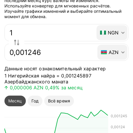
последний месяц курс валюты не изменился.
Используйте конвертер для мгновенных расчётов.
Изучайте графики изменений и выбирайте оптимальный
момент для обмена.
Быстрый ответ: конвертер валют
NGN
AZN
Данные носят ознакомительный характер
1 Нигерийская найра = 0,001245897
Азербайджанского маната
0,000006 AZN
0,49%
за месяц
Курс валюты поднялся на 0,000006 AZN
Курс валюты
Месяц
Год
Всё время
0,001245
0,00124