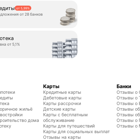
едиты
от 5,99%
дложения от 28 банков
отека
вка от 5,1%
Карты
Банки
ипотеки
Кредитные карты
Отзывы о 
редиты
Дебетовые карты
Отзывы о 
тека
Карты рассрочки
Отзывы о 
торичное жильё
Детские карты
Отзывы об
овостройки
Карты с бесплатным 
Отзывы об
троительство дома
обслуживание
Отзывы о 
отеку
Карты для путешествий
Отзывы о 
Карты для социальных выплат
Отзывы на карты