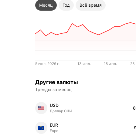
Месяц
Год
Всё время
5 июл. 2026 г.
13 июл.
18 июл.
23
Другие валюты
Тренды за месяц
USD
8
Цена
Доллар США
EUR
Цена
Евро