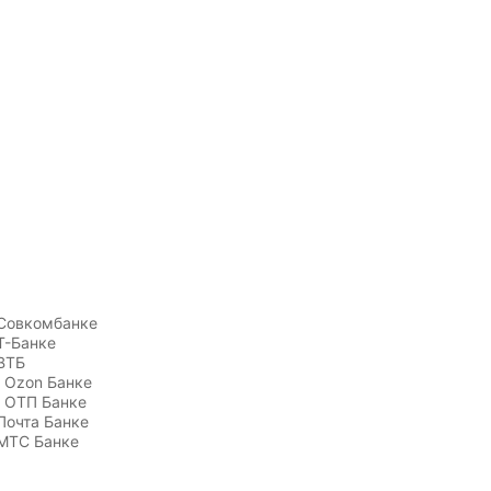
Совкомбанке
Т-Банке
ВТБ
 Ozon Банке
 ОТП Банке
Почта Банке
МТС Банке