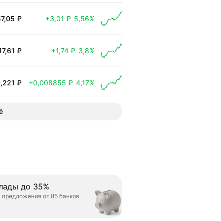
57,05 ₽
+3,01 ₽
5,56%
 выросла на 3,01 ₽
47,61 ₽
+1,74 ₽
3,8%
 выросла на 1,74 ₽
,221 ₽
+0,008855 ₽
4,17%
 выросла на 0,008855 ₽
ё
лады до 35%
 предложения от 85 банков