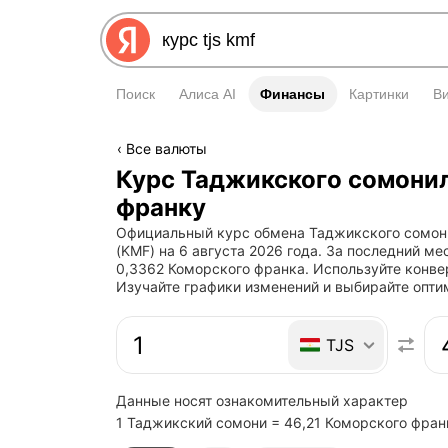
Поиск
Алиса AI
Финансы
Финансы
Картинки
В
Все валюты
Курс Таджикского сомони
франку
Официальный курс обмена Таджикского сомони
(KMF) на 6 августа 2026 года. За последний м
0,3362 Коморского франка. Используйте конве
Изучайте графики изменений и выбирайте опт
Быстрый ответ: конвертер
TJS
Данные носят ознакомительный характер
1 Таджикский сомони = 46,21 Коморского фран