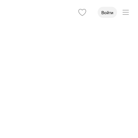
Войти
пустился на −0,72%