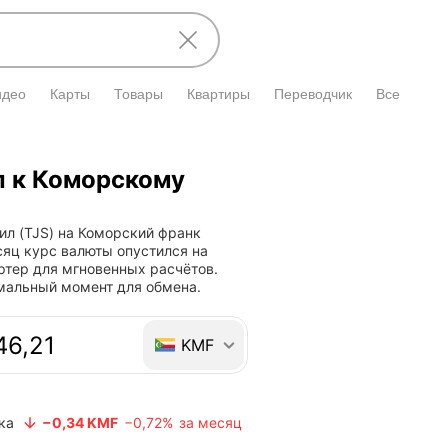
идео
Карты
Товары
Квартиры
Переводчик
Все
л к Коморскому
л (TJS) на Коморский франк
есяц курс валюты опустился на
ртер для мгновенных расчётов.
имальный момент для обмена.
 валют
KMF
ка
−0,34 KMF
−0,72%
за месяц
Курс валюты опустился на −0,34 KMF
Курс валюты о