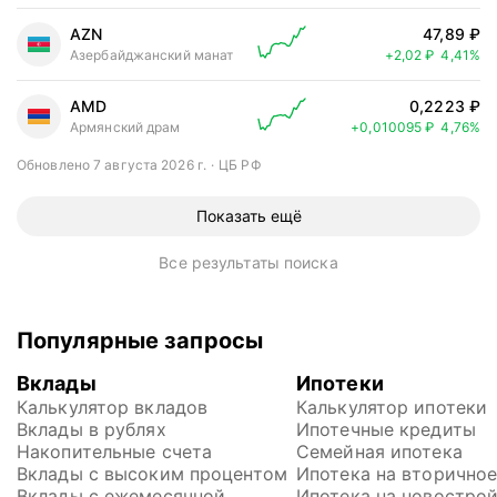
AZN
47,89 ₽
Цена выросл
Азербайджанский манат
+2,02 ₽
4,41%
AMD
0,2223 ₽
Цена выросла на
Армянский драм
+0,010095 ₽
4,76%
Обновлено 7 августа 2026 г.
ЦБ РФ
Показать ещё
Все результаты поиска
Популярные запросы
Вклады
Ипотеки
Калькулятор вкладов
Калькулятор ипотеки
Вклады в рублях
Ипотечные кредиты
Накопительные счета
Семейная ипотека
Вклады с высоким процентом
Ипотека на вторично
Вклады с ежемесячной 
Ипотека на новостро