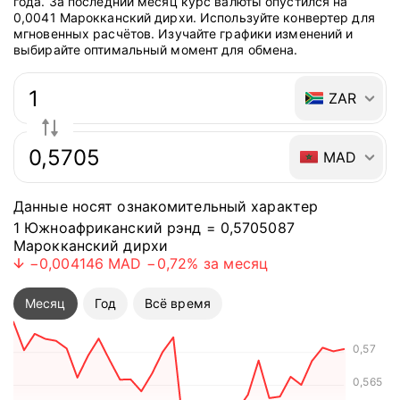
года. За последний месяц курс валюты опустился на
0,0041 Марокканский дирхи. Используйте конвертер для
мгновенных расчётов. Изучайте графики изменений и
выбирайте оптимальный момент для обмена.
Быстрый ответ: конвертер валют
ZAR
MAD
Данные носят ознакомительный характер
1 Южноафриканский рэнд = 0,5705087
Марокканский дирхи
−0,004146 MAD
−0,72%
за месяц
Курс валюты опустился на −0,004146 MAD
Курс валю
Месяц
Год
Всё время
0,57
0,565