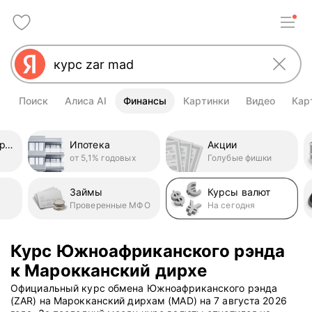
Поиск
Алиса AI
Финансы
Картинки
Видео
Кар
Кредитные карты
Ипотека
Акции
от 5,1% годовых
Голубые фишки
Займы
Курсы валют
Проверенные МФО
На сегодня
Курс Южноафриканского рэнда
к Марокканский дирхе
Официальный курс обмена Южноафриканского рэнда
(ZAR) на Марокканский дирхам (MAD) на 7 августа 2026