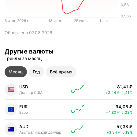
0,56
0,555
6 июл. 2026 г.
18 июл.
25 июл.
1 авг.
Обновлено 07.08.2026
Другие валюты
Тренды за месяц
Месяц
Год
Всё время
USD
81,41 ₽
Цена выросл
Доллар США
+3,44 ₽
4,41%
EUR
94,06 ₽
Цена выросл
Евро
+4,80 ₽
5,38%
AUD
57,38 ₽
Цена выросл
Австралийский доллар
+3,34 ₽
6,19%