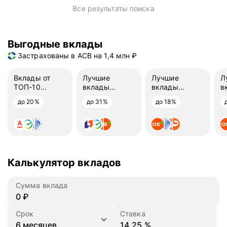
Все результаты поиска
Выгодные вклады
Застрахованы в АСВ на 1,4 млн ₽
Вклады от
Лучшие
Лучшие
Л
ТОП-10
вклады
вклады
в
банков
на 3 месяца
на 6 месяцев
н
до 20%
до 31%
до 18%
Калькулятор вкладов
Сумма вклада
₽
Срок
Ставка
%