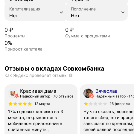
Капитализация
Пополнение
0
₽
0
₽
Проценты
Сумма с процентами
0
%
Прирост капитала
Отзывы о вкладах Совкомбанка
Как Яндекс проверяет отзывы
Красивая дама
Вячеслав
Надёжный автор
70 отзывов
Надёжный автор
14
12 марта
16 февраля
17% годовых копилка на 3
Ну что сказать, лояльн
месяца, открывается в
тот же сбер, но и проц
мобильном приложении в
завышают по кредитам,
считанные минуты,
своей халвой последне