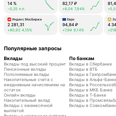
14
%
82,17
₽
81,
−0,25 п.п.
+6,04
7,94%
+5,
Индекс МосБиржи
Евро
З
2 281,31
94,84
₽
4 3
+90,92
4,15%
+7,94
9,14%
+218
Популярные запросы
Вклады
По банкам
Вклады под высокий процент
Вклады в Сбербанке
Пенсионные вклады
Вклады в ВТБ
Пополняемые вклады
Вклады в Газпромбан
Накопительные счета с 
Вклады в Альфа-Банк
ежедневным начислением на 
Вклады в Россельхоз
остаток
Вклады в МКБ Банке
Онлайн вклады
Вклады в Т-Банке
Накопительный вклад
Вклады в Промсвязьб
Вклады с ежемесячной 
Вклады в Совкомбанк
выплатой
Вклады с частичным снятием