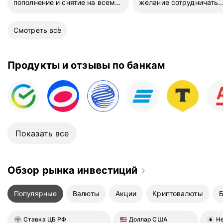
пополнение и снятие на всем
желание сотрудничать
периоде
отбивают. А без нее пр
конские. Да и очень лю
Смотреть всё
страховки всякие впари
от которых ты отказался
в итоге подключены. Та
ребята, обхожу вас сто
Продукты и отзывы по банкам
другим советую.
Показать все
Обзор рынка инвестиций
Популярные
Валюты
Акции
Криптовалюты
Ставка ЦБ РФ
Доллар США
Не