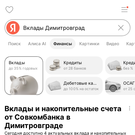
Поиск
Алиса AI
Финансы
Картинки
Видео
Кар
Вклады
Кредиты
до 35% годовых
от 28 банков
без %
Дебетовые карты
ОСА
до 100% на остаток
от 25 
Вклады и накопительные счета
от Совкомбанка в
Димитровграде
Сегодня доступно 4 актуальных вклада и накопительных