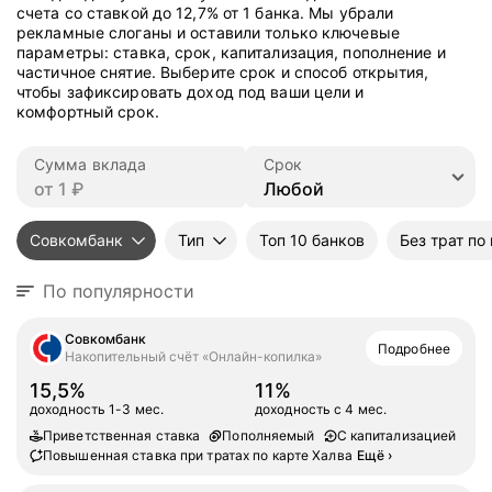
счета со ставкой до 12,7% от 1 банка. Мы убрали
рекламные слоганы и оставили только ключевые
параметры: ставка, срок, капитализация, пополнение и
частичное снятие. Выберите срок и способ открытия,
чтобы зафиксировать доход под ваши цели и
комфортный срок.
Сумма вклада
Срок
Совкомбанк
Тип
Топ 10 банков
Без трат по
По популярности
Совкомбанк
Подробнее
Накопительный счёт «Онлайн-копилка»
15,5%
11%
доходность 1-3 мес.
доходность с 4 мес.
Приветственная ставка
Пополняемый
С капитализацией
Повышенная ставка при тратах по карте Халва
Ещё
›