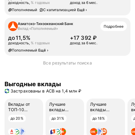
доходность,
% годовых
доход за 6 мес.
доход за 6 мес.
17392
Пополняемый
С капитализацией
Ещё
›
Азиатско-Тихоокеанский Банк
Подробнее
Вклад «Пополняемый»
до
11,5%
+
17 392
₽
доходность,
% годовых
доход за 6 мес.
доход за 6 мес.
17392
Пополняемый
Ещё
›
Все результаты поиска
Выгодные вклады
Застрахованы в АСВ на 1,4 млн ₽
Вклады от
Лучшие
Лучшие
Л
ТОП-10
вклады
вклады
в
банков
на 3 месяца
на 6 месяцев
н
до 20%
до 31%
до 18%