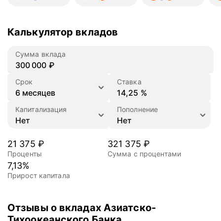
Калькулятор вкладов
Сумма вклада
₽
Срок
Ставка
%
Капитализация
Пополнение
21375
321375
21 375
₽
321 375
₽
Проценты
Сумма с процентами
7,13
%
Прирост капитала
Отзывы о вкладах Азиатско-
Тихоокеанского Банка