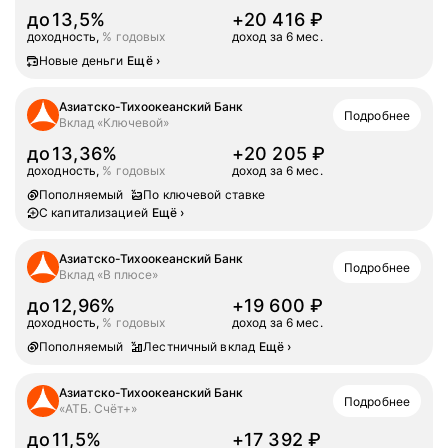
до
13,5%
+
20 416
₽
доходность,
% годовых
доход за 6 мес.
доход за 6 мес.
20416
Новые деньги
Ещё
›
Азиатско-Тихоокеанский Банк
Подробнее
Вклад «Ключевой»
до
13,36%
+
20 205
₽
доходность,
% годовых
доход за 6 мес.
доход за 6 мес.
20205
Пополняемый
По ключевой ставке
С капитализацией
Ещё
›
Азиатско-Тихоокеанский Банк
Подробнее
Вклад «В плюсе»
до
12,96%
+
19 600
₽
доходность,
% годовых
доход за 6 мес.
доход за 6 мес.
19600
Пополняемый
Лестничный вклад
Ещё
›
Азиатско-Тихоокеанский Банк
Подробнее
«АТБ. Счёт+»
до
11,5%
+
17 392
₽