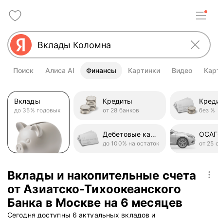
Поиск
Алиса AI
Финансы
Картинки
Видео
Кар
Вклады
Кредиты
до 35% годовых
от 28 банков
без %
Дебетовые карты
ОСА
до 100% на остаток
от 25 
Вклады и накопительные счета
от Азиатско-Тихоокеанского
Банка в Москве на 6 месяцев
Сегодня доступны 6 актуальных вкладов и