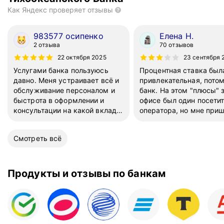
Как Яндекс проверяет отзывы
983577 осипенко
Елена Н.
2 отзыва
70 отзывов
22 октября 2025
23 сентября 
Услугами банка пользуюсь
Процентная ставка был
давно. Меня устраивает всё и
привлекательная, потом
обслуживание персоналом и
банк. На этом "плюсы" 
быстрота в оформлении и
офисе был один посети
консультации на какой вклад в
оператора, но мне при
данный момент выгоднее
минут . Затем оказалось
положить вклад. Сейчас и
наличии дебетовых карт
Смотреть всё
уведомление посылают, что
подключали приложени
истекает срок вклада.
способами, а потому и 
Советую всем пользоваться
Оказалось, что прилож
услугами Банка он и
неудобное, "тормозное"
Продукты и отзывы по банкам
расположен очень удобно
в банк вновь разочарова
посетителей была я одн
оператора, но меня на
и он меня "вымотал" так
больше ходить в офис, 