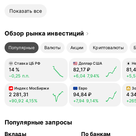
так и не получила и по
электронной, что не все
Показать все
особенно, учитывая оче
непривлекательной при
Обзор рынка инвестиций
Популярные
Валюты
Акции
Криптовалюты
Ставка ЦБ РФ
Доллар США
Не
14
%
82,17
₽
81,
−0,25 п.п.
+6,04
7,94%
+5,
Индекс МосБиржи
Евро
З
2 281,31
94,84
₽
4 3
+90,92
4,15%
+7,94
9,14%
+26
Популярные запросы
Вклады
По банкам