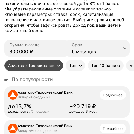
накопительных счетов со ставкой до 15,8% от 1 банка.
Мы убрали рекламные слоганы и оставили только
ключевые параметры: ставка, срок, капитализация,
пополнение и частичное снятие. Выберите срок и способ
открытия, чтобы зафиксировать доход под ваши цели и
комфортный срок.
Сумма вклада
Срок
₽
Азиатско-Тихоокеанский Банк
Тип
Топ 10 банков
Бе
По популярности
Азиатско-Тихоокеанский Банк
Подробнее
Вклад «Доходный»
до
13,7%
+
20 719
₽
доходность,
% годовых
доход за 6 мес.
доход за 6 мес.
20719
Азиатско-Тихоокеанский Банк
Подробнее
Вклад «Новые деньги»