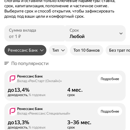
слоганы и оставили только ключевые параметры: ставка,
срок, капитализация, пополнение и частичное снятие.
Выберите срок и способ открытия, чтобы зафиксировать
доход под ваши цели и комфортный срок.
Сумма вклада
Срок
Ренессанс Банк
Тип
Топ 10 банков
Без трат п
По популярности
Ренессанс Банк
Подробнее
Вклад «РенСтарт (Онлайн)»
до
13,4%
4 мес.
доходность,
% годовых
срок
Ренессанс Банк
Подробнее
Вклад «Ренессанс Специальный»
до
13,3%
3–36 мес.
доходность,
% годовых
срок