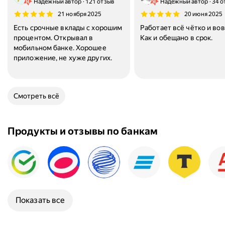
Надёжный автор
121 отзыв
Надёжный автор
34 о
21 ноября 2025
20 июня 2025
Есть срочные вклады с хорошим
Работает всё чётко и во
процентом. Открывал в
Как и обещано в срок.
мобильном банке. Хорошее
приложение, не хуже других.
Смотреть всё
Продукты и отзывы по банкам
Показать все