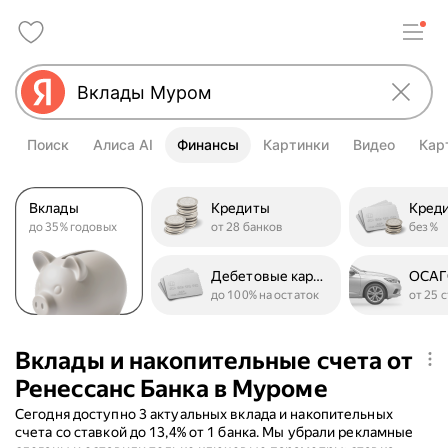
Поиск
Алиса AI
Финансы
Картинки
Видео
Кар
Вклады
Кредиты
Кред
до 35% годовых
от 28 банков
без %
Дебетовые карты
ОСА
до 100% на остаток
от 25 
Вклады и накопительные счета от
Ренессанс Банка в Муроме
Сегодня доступно 3 актуальных вклада и накопительных
счета со ставкой до 13,4% от 1 банка. Мы убрали рекламные