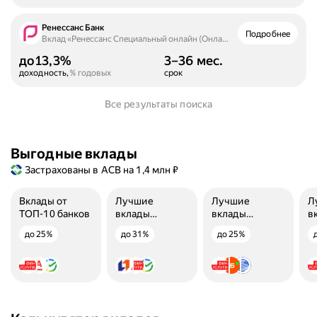
Ренессанс Банк
Подробнее
Вклад «Ренессанс Специальный онлайн (Онлайн)»
до
13,3%
3–36 мес.
доходность,
% годовых
срок
Все результаты поиска
Выгодные вклады
Застрахованы в АСВ на 1,4 млн ₽
Вклады от
Лучшие
Лучшие
Л
ТОП-10 банков
вклады
вклады
в
на 3 месяца
на 6 месяцев
н
до 25%
до 31%
до 25%