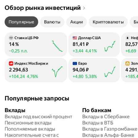
Обзор рынка инвестиций
Популярные
Валюты
Акции
Криптовалюты
Б
Ставка ЦБ РФ
Доллар США
Неф
14
%
81,41
₽
82,5
−0,25 п.п.
+3,44
4,41%
+6,69
Индекс МосБиржи
Евро
Зол
2 294,63
94,06
₽
4 291
+104,24
4,76%
+4,80
5,38%
+185,
Популярные запросы
Вклады
По банкам
Вклады под высокий процент
Вклады в Сбербанке
Пенсионные вклады
Вклады в ВТБ
Пополняемые вклады
Вклады в Газпромбанке
Накопительные счета с 
Вклады в Альфа-Банке