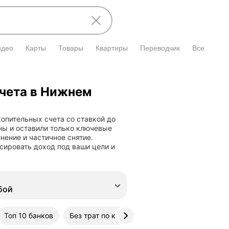
идео
Карты
Товары
Квартиры
Переводчик
Все
чета в Нижнем
опительных счета со ставкой до
ны и оставили только ключевые
нение и частичное снятие.
сировать доход под ваши цели и
бой
Топ 10 банков
Без трат по карте
Выплата процентов