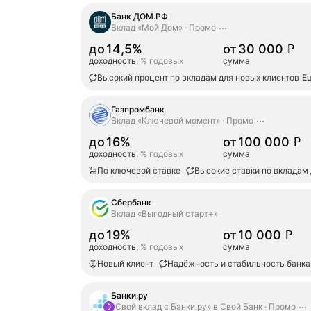
Банк ДОМ.РФ
Вклад «Мой Дом»
Промо
сумма
30000
до
14,5%
от
30 000
₽
доходность,
% годовых
сумма
Высокий процент по вкладам для новых клиентов
Е
Газпромбанк
Вклад «Ключевой момент»
Промо
сумма
100000
до
16%
от
100 000
₽
доходность,
% годовых
сумма
По ключевой ставке
Высокие ставки по вкладам 
Сбербанк
Вклад «Выгодный старт+»
сумма
10000
до
19%
от
10 000
₽
доходность,
% годовых
сумма
Новый клиент
Надёжность и стабильность банка
Банки.ру
«Свой вклад с Банки.ру» в Свой Банк
Промо