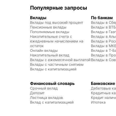
Популярные запросы
Вклады
По банкам
Вклады под высокий процент
Вклады в Сбе
Пенсионные вклады
Вклады в ВТБ
Пополняемые вклады
Вклады в Газ
Накопительные счета с 
Вклады в Аль
ежедневным начислением на 
Вклады в Рос
остаток
Вклады в МКБ
Онлайн вклады
Вклады в Т-Б
Накопительный вклад
Вклады в Пр
Вклады с ежемесячной выплатой
Вклады в Со
Вклады с частичным снятием
Вклады с капитализацией
Финансовый словарь
Банковские
Срочный вклад
Дебетовые к
Депозит
Кредитные к
Лестница вкладов
Кредит нали
Вклад с капитализацией
Ипотека