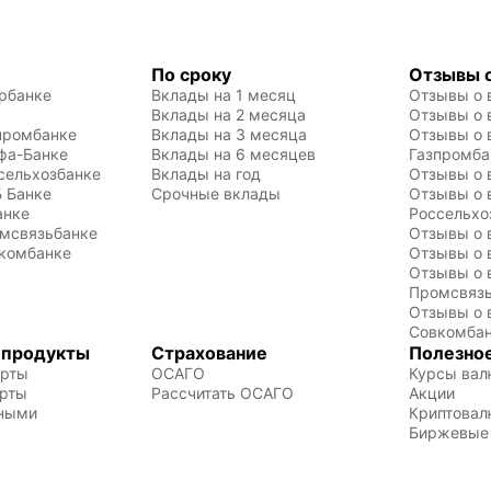
о
п
м
По сроку
Отзывы о
к
рбанке
Вклады на 1 месяц
Отзывы о 
к
Вклады на 2 месяца
Отзывы о 
п
промбанке
Вклады на 3 месяца
Отзывы о 
фа-Банке
Вклады на 6 месяцев
Газпромба
сельхозбанке
Вклады на год
Отзывы о 
 Банке
Срочные вклады
Отзывы о 
анке
Россельхо
омсвязьбанке
Отзывы о 
вкомбанке
Отзывы о 
Отзывы о 
Промсвяз
Отзывы о 
Совкомба
 продукты
Страхование
Полезно
арты
ОСАГО
Курсы вал
арты
Рассчитать ОСАГО
Акции
чными
Криптовал
Биржевые