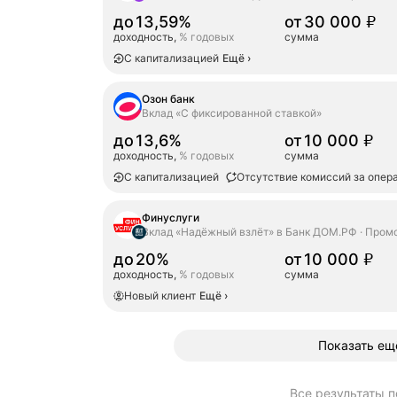
сумма
30000
до
13,59%
от
30 000
₽
доходность,
% годовых
сумма
С капитализацией
Ещё
›
Озон банк
Вклад «С фиксированной ставкой»
сумма
10000
до
13,6%
от
10 000
₽
доходность,
% годовых
сумма
С капитализацией
Отсутствие комиссий за опер
Финуслуги
Вклад «Надёжный взлёт» в Банк ДОМ.РФ
Пром
сумма
10000
до
20%
от
10 000
₽
доходность,
% годовых
сумма
Новый клиент
Ещё
›
Показать ещ
Все результаты п