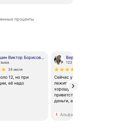
ленные проценты
Трушин Виктор Борисович
Веруня
тзыва
123 отзыва
24 июля
4 июля
оло 12, но при
Сейчас у меня здесь вклад
Н
ии, её надо
лежит до конца июля под
р
хорошую ставку,
пар
приветственную, на новые
к
деньги, а потом посмотрим
и
в
у
Альфа-Банк
а
н
п