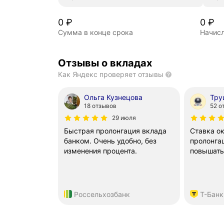
0
₽
0
₽
Сумма в конце срока
Начис
Отзывы о вкладах
Как Яндекс проверяет отзывы
Ольга Кузнецова
18 отзывов
52 о
29 июля
Быстрая пролонгация вклада
Ставка ок
банком. Очень удобно, без
пролонгац
изменения процента.
повышать
Россельхозбанк
Т-Банк