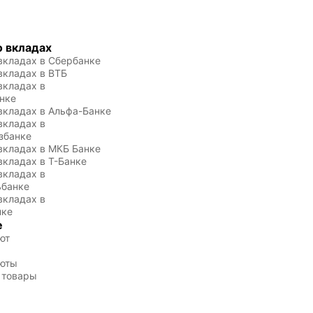
Срок для открытия вклада
пределённая ставка , при
можно выбрать практически
ересчёте аказывается не
любой, я на 300 дней открыл.
ного не так , но использовать
 вкладах
Минусы тоже есть —
редитные деньги и гасить
вкладах в Сбербанке
пополнять вклад нельзя,
редит удобно . Удобное
вкладах в ВТБ
снимать деньги тоже. С друг
риложение!!!
вкладах в 
стороны это в чем-то и плюс
нке
деньги будут целее во всех
вкладах в Альфа-Банке
планах!
вкладах в 
збанке
вкладах в МКБ Банке
вкладах в Т-Банке
вкладах в 
ьбанке
вкладах в 
нке
е
ют
юты
 товары