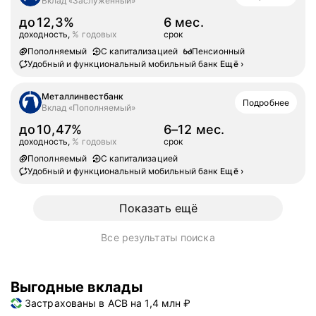
Вклад «Заслуженный»
до
12,3%
6 мес.
доходность,
% годовых
срок
Пополняемый
С капитализацией
Пенсионный
Удобный и функциональный мобильный банк
Ещё
›
Металлинвестбанк
Подробнее
Вклад «Пополняемый»
до
10,47%
6–12 мес.
доходность,
% годовых
срок
Пополняемый
С капитализацией
Удобный и функциональный мобильный банк
Ещё
›
Показать ещё
Все результаты поиска
Выгодные вклады
Застрахованы в АСВ на 1,4 млн ₽