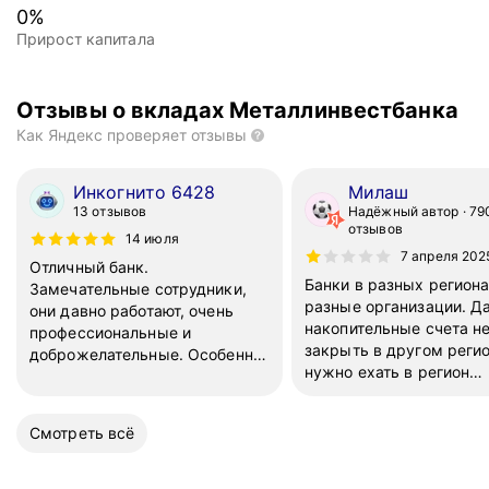
0
%
Прирост капитала
Отзывы о вкладах Металлинвестбанка
Как Яндекс проверяет отзывы
Инкогнито 6428
Милаш
13 отзывов
Надёжный автор
79
отзывов
14 июля
7 апреля 202
Отличный банк.
Банки в разных региона
Замечательные сотрудники,
разные организации. Д
они давно работают, очень
накопительные счета н
профессиональные и
закрыть в другом регио
доброжелательные. Особенно
нужно ехать в регион
хочу отметить Максима.
открытия. Работники ча
Хорошие проценты по счетам
ошибаются. Интернет-б
и вкладам, уж точно лучше,
Смотреть всё
вообще не работает на
чем в Сбере и т.п. Всегда с
перевод денег от них ч
удовольствием прихожу в
СБП в другие банки.
отделение на Советской.