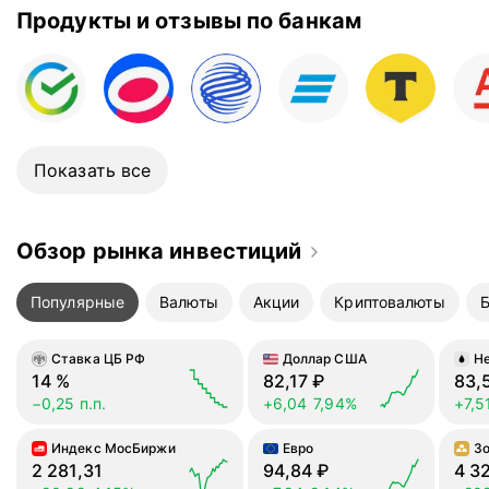
Продукты и отзывы по банкам
Правда сейчас все реже, так
как почти все можно сделать в
интернет- банке (кстати очень
удобный и интуитивно
понятный). Спасибо за
отличную работу!
Показать все
Обзор рынка инвестиций
Популярные
Валюты
Акции
Криптовалюты
Ставка ЦБ РФ
Доллар США
Не
14
%
82,17
₽
83,
−0,25 п.п.
+6,04
7,94%
+7,5
Индекс МосБиржи
Евро
З
2 281,31
94,84
₽
4 3