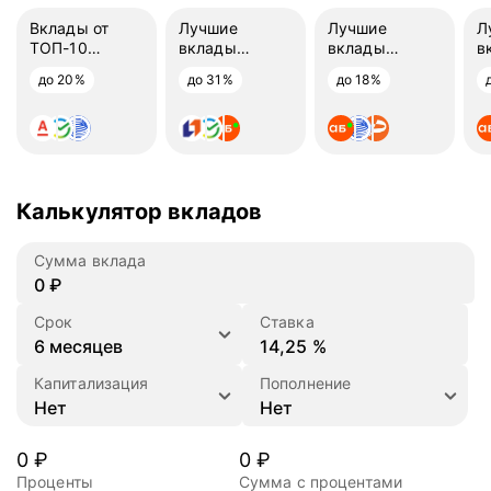
Вклады от
Лучшие
Лучшие
Л
ТОП-10
вклады
вклады
в
банков
на 3 месяца
на 6 месяцев
н
до 20%
до 31%
до 18%
Калькулятор вкладов
Сумма вклада
₽
Срок
Ставка
%
Капитализация
Пополнение
0
₽
0
₽
Проценты
Сумма с процентами