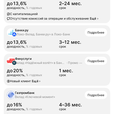
до
13,6%
2–24 мес.
доходность,
% годовых
срок
С капитализацией
Отсутствие комиссий за операции и обслуживание
Ещё
›
Банки.ру
Подробнее
«Локо-Вклад. Банки.ру» в Локо-Банк
до
13,6%
3–12 мес.
доходность,
% годовых
срок
Финуслуги
Подробнее
Вклад «Надёжный взлёт» в Банк ДОМ.РФ
Промо
до
20%
1 мес.
доходность,
% годовых
срок
Новый клиент
Ещё
›
Газпромбанк
Подробнее
Вклад «Ключевой момент»
до
16%
4–36 мес.
доходность,
% годовых
срок