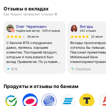
Отзывы о вкладах
Как Яндекс проверяет отзывы
Олег Черепович
Янтарь
Надёжный автор
349 отзывов
242 отзыва
26 июля
22 июня
С банком ВТБ сотрудничаю
Вклады пролонгирую
давно, являюсь хорошим
хотелось бы повыше.
клиентом. Последний продукт,
Персонал приветлив
которым я пользовался был
Мобильный банк
вклад Привилегия. По условиям
клиентоориенттрован
он вполне неплохой, открыт у
ВТБ
Сбербанк
меня уже полгода и каждый
месяц на счет зачисляются на
проценты. Срок для открытия
вклада можно выбрать
Продукты и отзывы по банкам
практически любой, я на 300
дней открыл. Минусы тоже есть
— пополнять вклад нельзя,
снимать деньги тоже. С другой