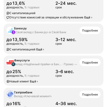
до
13,6%
2–24 мес.
доходность,
% годовых
срок
С капитализацией
Отсутствие комиссий за операции и обслуживание
Ещё
›
Банки.ру
Подробнее
«Свой вклад с Банки.ру» в Свой Банк
до
13,59%
3–12 мес.
доходность,
% годовых
срок
С капитализацией
Ещё
›
Финуслуги
Подробнее
Вклад «Надёжный прайм» в Банк ДОМ.РФ
Промо
до
25%
3–6 мес.
доходность,
% годовых
срок
Новый клиент
Ещё
›
Газпромбанк
Подробнее
Вклад «Ключевой момент»
до
16%
4–36 мес.