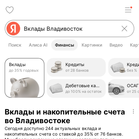
Поиск
Алиса AI
Финансы
Картинки
Видео
Кар
Вклады
Кредиты
до 35% годовых
от 28 банков
без %
Дебетовые карты
ОСА
до 100% на остаток
от 25 
Вклады и накопительные счета
во Владивостоке
Сегодня доступно 244 актуальных вклада и
накопительных счета со ставкой до 35% от 76 банков.