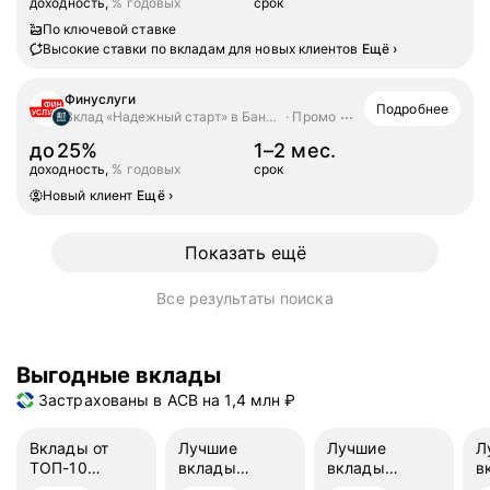
доходность,
% годовых
срок
По ключевой ставке
Высокие ставки по вкладам для новых клиентов
Ещё
›
Финуслуги
Подробнее
Вклад «Надежный старт» в Банк ДОМ.РФ
Промо
до
25%
1–2 мес.
доходность,
% годовых
срок
Новый клиент
Ещё
›
Показать ещё
Все результаты поиска
Выгодные вклады
Застрахованы в АСВ на 1,4 млн ₽
Вклады от
Лучшие
Лучшие
Л
ТОП-10
вклады
вклады
в
банков
на 3 месяца
на 6 месяцев
н