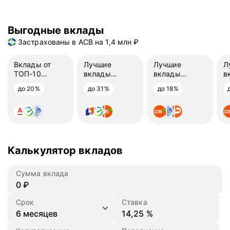
Выгодные вклады
Застрахованы в АСВ на 1,4 млн ₽
Вклады от
Лучшие
Лучшие
Л
ТОП-10
вклады
вклады
в
банков
на 3 месяца
на 6 месяцев
н
до 20%
до 31%
до 18%
Калькулятор вкладов
Сумма вклада
₽
Срок
Ставка
%