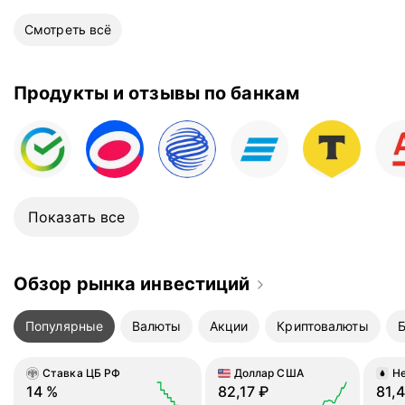
Одну звезду убираю за
Смотреть всё
отсутствие нормальног
мобильного приложения
Продукты и отзывы по банкам
Показать все
Обзор рынка инвестиций
Популярные
Валюты
Акции
Криптовалюты
Ставка ЦБ РФ
Доллар США
Не
14
%
82,17
₽
81,