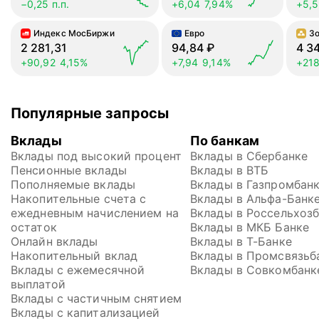
−0,25 п.п.
+6,04
7,94%
+5,
Индекс МосБиржи
Евро
З
2 281,31
94,84
₽
4 3
+90,92
4,15%
+7,94
9,14%
+218
Популярные запросы
Вклады
По банкам
Вклады под высокий процент
Вклады в Сбербанке
Пенсионные вклады
Вклады в ВТБ
Пополняемые вклады
Вклады в Газпромбан
Накопительные счета с 
Вклады в Альфа-Банк
ежедневным начислением на 
Вклады в Россельхоз
остаток
Вклады в МКБ Банке
Онлайн вклады
Вклады в Т-Банке
Накопительный вклад
Вклады в Промсвязьб
Вклады с ежемесячной 
Вклады в Совкомбанк
выплатой
Вклады с частичным снятием
Вклады с капитализацией