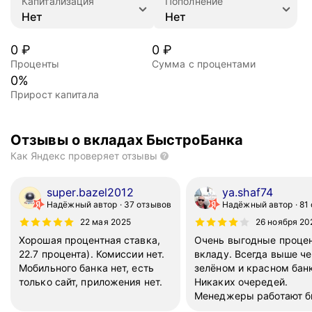
Капитализация
Пополнение
0
₽
0
₽
Проценты
Сумма с процентами
0
%
Прирост капитала
Отзывы о вкладах БыстроБанка
Как Яндекс проверяет отзывы
super.bazel2012
ya.shaf74
Надёжный автор
37 отзывов
Надёжный автор
81
22 мая 2025
26 ноября 20
Хорошая процентная ставка,
Очень выгодные проце
22.7 процента). Комиссии нет.
вкладу. Всегда выше че
Мобильного банка нет, есть
зелёном и красном бан
только сайт, приложения нет.
Никаких очередей.
Менеджеры работают б
вежливо и со знанием д