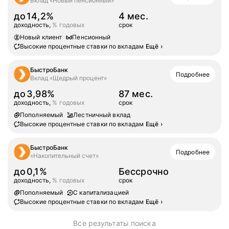
Вклад «Новый пенсионный»
до
14,2%
4 мес.
доходность,
% годовых
срок
Новый клиент
Пенсионный
Высокие процентные ставки по вкладам
Ещё
›
БыстроБанк
Подробнее
Вклад «Щедрый процент»
до
3,98%
87 мес.
доходность,
% годовых
срок
Пополняемый
Лестничный вклад
Высокие процентные ставки по вкладам
Ещё
›
БыстроБанк
Подробнее
«Накопительный счет»
до
0,1%
Бессрочно
доходность,
% годовых
срок
Пополняемый
С капитализацией
Высокие процентные ставки по вкладам
Ещё
›
Все результаты поиска