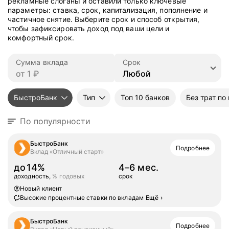
рекламные слоганы и оставили только ключевые
параметры: ставка, срок, капитализация, пополнение и
частичное снятие. Выберите срок и способ открытия,
чтобы зафиксировать доход под ваши цели и
комфортный срок.
Сумма вклада
Срок
БыстроБанк
Тип
Топ 10 банков
Без трат по
По популярности
БыстроБанк
Подробнее
Вклад «Отличный старт»
до
14%
4–6 мес.
доходность,
% годовых
срок
Новый клиент
Высокие процентные ставки по вкладам
Ещё
›
БыстроБанк
Подробнее