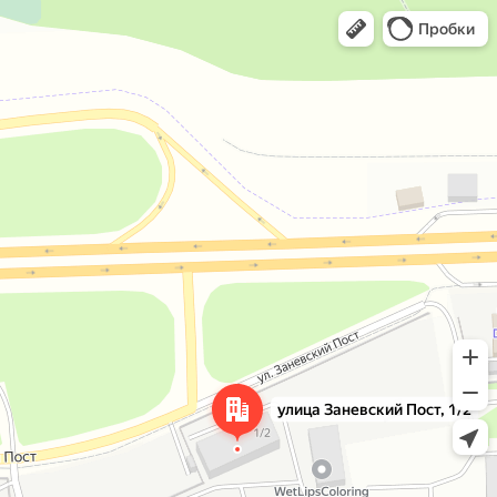
Открыть в Яндекс Картах
Открыть в Картах
Пробки
улица Заневский Пост, 1/2