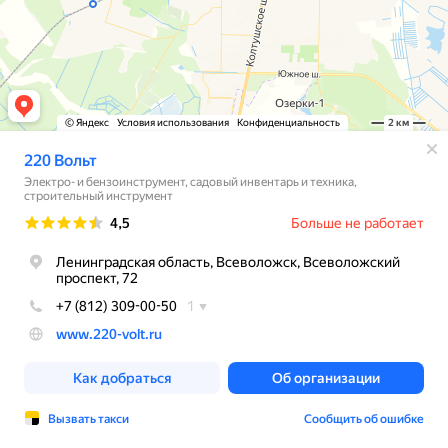
© Яндекс
Условия использования
Конфиденциальность
2 км
220 Вольт
Электро- и бензоинструмент, садовый инвентарь и техника,
строительный инструмент
Рейтинг
4,5
Больше не работает
Ленинградская область, Всеволожск, Всеволожский
проспект, 72
+7 (812) 309-00-50
1
www.220-volt.ru
Как добраться
Об организации
Вызвать такси
Сообщить об ошибке