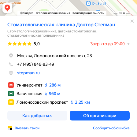
© Яндекс
Условия использования
Конфиденциальность
30 м
Стоматологическая клиника Доктор Степман
Стоматологическая клиника, детская стоматология,
стоматологическая поликлиника
Рейтинг
5,0
Закрыто до 09:00
Москва, Ломоносовский проспект, 23
+7 (495) 846-83-49
stepman.ru
Университет
286 м
Вавиловская
960 м
Ломоносовский проспект
2,25 км
Как добраться
Об организации
Вызвать такси
Сообщить об ошибке