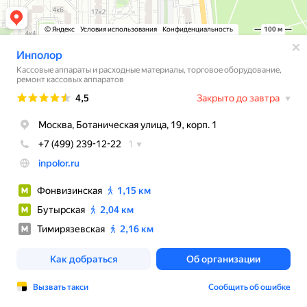
© Яндекс
Условия использования
Конфиденциальность
100 м
Инполор
Кассовые аппараты и расходные материалы, торговое оборудование,
ремонт кассовых аппаратов
Рейтинг
4,5
Закрыто до завтра
Москва, Ботаническая улица, 19, корп. 1
+7 (499) 239-12-22
1
inpolor.ru
Фонвизинская
1,15 км
Бутырская
2,04 км
Тимирязевская
2,16 км
Как добраться
Об организации
Вызвать такси
Сообщить об ошибке