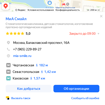
© Яндекс
Условия использования
Конфиденциальность
200 м
МиА Смайл
Стоматологическая клиника, детская стоматология, изготовление
протезно-ортопедических изделий
Рейтинг
5,0
Закрыто до 09:00
Москва, Балаклавский проспект, 16А
+7 (965) 229-89-27
mia-smile.ru
Чертановская
182 м
Севастопольская
1,42 км
Каховская
1,57 км
Как добраться
Об организации
Вызвать такси
Сообщить об ошибке