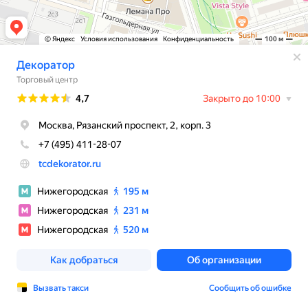
© Яндекс
Условия использования
Конфиденциальность
100 м
Декоратор
Торговый центр
Рейтинг
4,7
Закрыто до 10:00
Москва, Рязанский проспект, 2, корп. 3
+7 (495) 411-28-07
tcdekorator.ru
Нижегородская
195 м
Нижегородская
231 м
Нижегородская
520 м
Как добраться
Об организации
Вызвать такси
Сообщить об ошибке