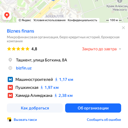
© Яндекс
Условия использования
Конфиденциальность
100 м
Biznes finans
Микрофинансовая организация, бюро кредитных историй, брокерская
компания
Рейтинг
4,8
Закрыто до завтра
Ташкент, улица Боткина, 8А
bizfin.uz
Машиностроителей
1,17 км
Пушкинская
1,97 км
Хамида Алимджана
2,38 км
Как добраться
Об организации
Вызвать такси
Сообщить об ошибке