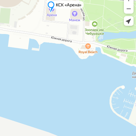
КСК «Арена»