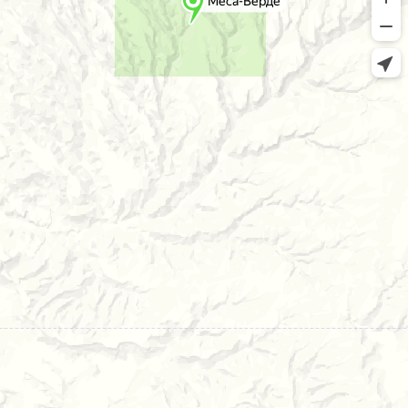
Меса-Верде