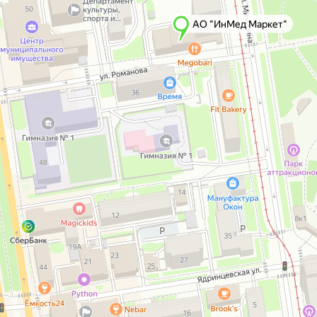
АО "ИнМед Маркет"