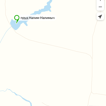
пруд Налим-Налимыч