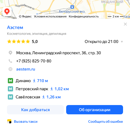
© Яндекс
Условия использования
Конфиденциальность
2 км
Аэстем
Косметология, эпиляция, депиляция
Рейтинг
5,0
Открыто до 21:00
Москва, Ленинградский проспект, 36, стр. 30
+7 (925) 825-70-80
aestem.ru
Динамо
710 м
Петровский парк
1,02 км
Савёловская
1,26 км
Как добраться
Об организации
Вызвать такси
Сообщить об ошибке