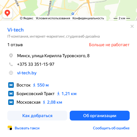
© Яндекс
Условия использования
Конфиденциальность
2 км
Vi-tech
IT-компания, интернет-маркетинг, студия веб-дизайна
1 отзыв
Больше не работает
Минск, улица Кирилла Туровского, 8
+375 33 351-15-97
vi-tech.by
Восток
550 м
Борисовский Тракт
1,21 км
Московская
2,08 км
Как добраться
Об организации
Вызвать такси
Сообщить об ошибке