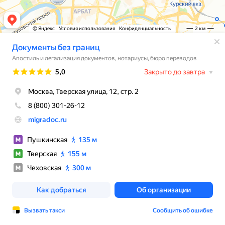
© Яндекс
Условия использования
Конфиденциальность
2 км
Документы без границ
Апостиль и легализация документов, нотариусы, бюро переводов
Рейтинг
5,0
Закрыто до завтра
Москва, Тверская улица, 12, стр. 2
8 (800) 301-26-12
migradoc.ru
Пушкинская
135 м
Тверская
155 м
Чеховская
300 м
Как добраться
Об организации
Вызвать такси
Сообщить об ошибке