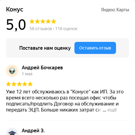
Конус
5,0
58 отзывов • 118 оценок
Поставьте нам оценку
Оставить отзыв
Андрей Бочкарев
1 мая
Уже 12 лет обслуживаюсь в "Конусе" как ИП. За это
время всего несколько раз посещал офис чтобы
подписать/продлить Договор на обслуживание и
передать ЭЦП. Больше никаких затрат сил и
...
ещё
времени от меня не требовалось. Команда
профессионалов, которая берет на себя решение
всех вопросов связанных с бухучетом, налогами и
Андрей З.
т.д. за вменяемое вознаграждение. Так же обращался