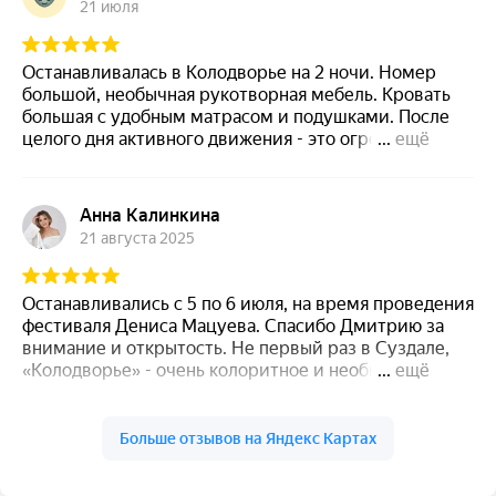
21 июля
Останавливалась в Колодворье на 2 ночи. Номер
большой, необычная рукотворная мебель. Кровать
большая с удобным матрасом и подушками. После
целого дня активного движения - это огромный
...
ещё
плюс. Я на ней могла поперек спать) это, конечно, не
отель 5 звезд, но уютно, экологично, пахнет
луговыми травами, тихо. Хозяин Дмитрий
Анна Калинкина
гостеприимен и радушен. В 22:30 накормил меня -
21 августа 2025
очень голодную вкуснейшей яичницей с яйцами от
домашних курочек. Хотите тишины, умиротворения
и любите запах трав, вам однозначно сюда)
Останавливались с 5 по 6 июля, на время проведения
фестиваля Дениса Мацуева. Спасибо Дмитрию за
внимание и открытость. Не первый раз в Суздале,
«Колодворье» - очень колоритное и необычно место.
...
ещё
Травы, дерево, много света, тишина . Если хочется
аутентичности и атмосферы - советуем🤍 Нам
повезло, все соседи были тихие и мы не заметили
Больше отзывов на Яндекс Картах
Мирослава Солина
каких-то звуков сильных . Да, дом полностью из
15 октября 2023
дерева и в таком случае слышимость достаточно