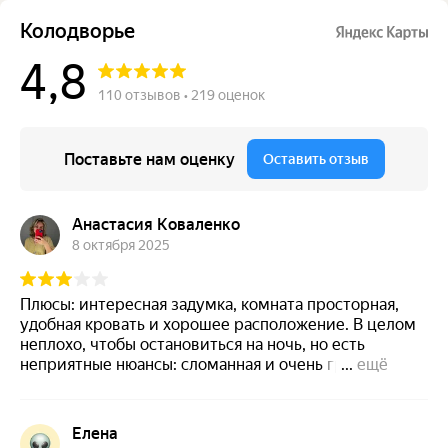
Колодворье
4,8
110 отзывов • 219 оценок
Поставьте нам оценку
Оставить отзыв
Анастасия Коваленко
8 октября 2025
Плюсы: интересная задумка, комната просторная,
удобная кровать и хорошее расположение. В целом
неплохо, чтобы остановиться на ночь, но есть
неприятные нюансы: сломанная и очень грязная
...
ещё
душевая, сломанная сидушка унитаза, сломанные
выключатели, грязная сантехника. Чувствуется, что в
комнате давно не было ни мужской, ни женской
Елена
руки.