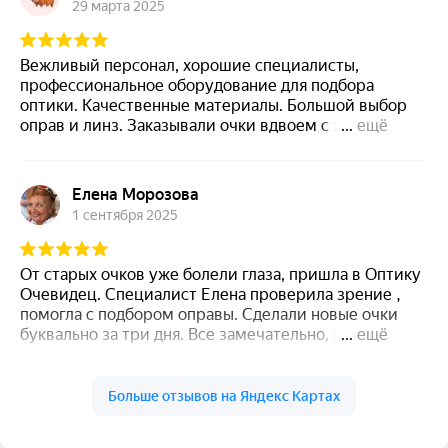
29 марта 2025
понадобиться вновь подобрать оправу, то вновь
вернусь только сюда!
Вежливый персонал, хорошие специалисты,
профессиональное оборудование для подбора
оптики. Качественные материалы. Большой выбор
оправ и линз. Заказывали очки вдвоем с женой дали
...
ещё
скидку на 2-е очки сразу и подарочную карту.
Быстро изготовили очки. Недалеко от станции
Болшево. Рекомендую всем, кто выбирает качество.
Елена Морозова
Всем добра.
1 сентября 2025
От старых очков уже болели глаза, пришла в Оптику
Очевидец. Специалист Елена проверила зрение ,
помогла с подбором оправы. Сделали новые очки
буквально за три дня. Все замечательно, работаю в
...
ещё
новых очках - глаза отдыхают ! Спасибо большое!
Больше отзывов на Яндекс Картах
lena b.
23 февраля 2025