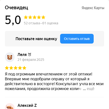
Очевидец
5,0
52 отзыва • 61 оценка
Поставьте нам оценку
Оставить отзыв
Леля 🍑
21 февраля 2025
Я под огромным впечатлением от этой оптики!
Впервые мне подобрали оправу от который я
действительно в восторге! Консультант учла все мои
пожелания, продолжила огромное количество
...
ещё
вариант и я нашла для себя ту самую оправу!
Спасибо ей за такое ответственное общение с
клиентами! Само помещение чистое, опрятное, все
Алексей Z
гармонично расставлено, одно удовольствие! Если