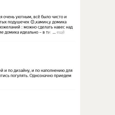
ся очень уютным, всё было чисто и
тых подушечек 😊,камин,у домика
 пожеланий : можно сделать навес над
ие домика идеально – в тихом месте,
...
ещё
езды на машине магазин «Пятерочка»
большой пруд,ночная
!!!Атмосфера очень сказочная и ты
риветливая администратор Анастасия
,что можно посетить поблизости
ети,мы съездили в Выборг ,посетили
побывали на Золотом пляже озера
й и по дизайну, и по наполнению для
 домик в лесу ,вместе за ужином
тись погулять. Однозначно приедем
ому нужно восстановить силы
посетить Хутор Кууса 👍🏻❤️Хозяевам
 информации об истории этого места
ичностью ,у него есть свой дух!