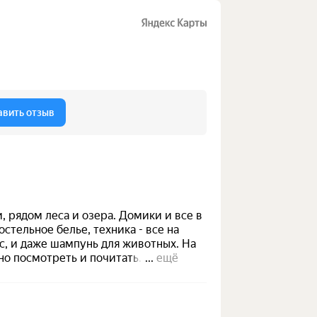
авить отзыв
, рядом леса и озера. Домики и все в
стельное белье, техника - все на
с, и даже шампунь для животных. На
но посмотреть и почитать. Чудесные
...
ещё
я с любовью к этому месту. Советую