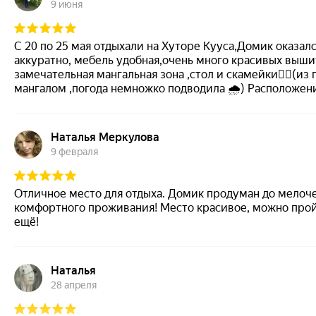
9 июня
С 20 по 25 мая отдыхали на Хуторе Кууса,Домик оказал
аккуратно, мебель удобная,очень много красивых выши
замечательная мангальная зона ,стол и скамейки👍🏻(из
мангалом ,погода немножко подводила 🌧️) Расположен
вдали от городской суеты, рядом в деревне минут 15 
Вокруг домика – живописный лес и свежий воздух. Не
подсветка,старинное здание на территории,есть банька
Наталья Меркулова
сам являешься частью какого-то волшебства🤩Очень п
9 февраля
всегда готова помочь(постирала наши вещи,рассказала
😊)Из Санкт-Петербурга на выходные к нам приехали д
парк Монрепо ❤️👍🏻,поднялись на Башню Олафа 🤩🤩🤩,
Отличное место для отдыха. Домик продуман до мелоче
Глубокое и каждый вечер возвращались в наш чудесный
комфортного проживания! Место красивое, можно прой
делились впечатлениями о прошедшем дне 😊😍всем к
ещё!
,снизить стресс и обрести внутреннюю гармонию стоит 
желаю развития ,облагораживания территории,больше
,открытия кафе и гостиницы!Само место обладает аутент
Наталья
28 апреля