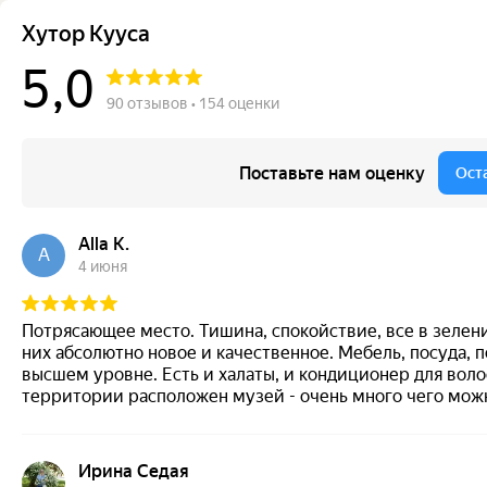
Хутор Кууса
5,0
90 отзывов • 154 оценки
Поставьте нам оценку
Ост
Alla K.
A
4 июня
Потрясающее место. Тишина, спокойствие, все в зелени
них абсолютно новое и качественное. Мебель, посуда, по
высшем уровне. Есть и халаты, и кондиционер для воло
территории расположен музей - очень много чего мож
хозяева - Владимир и Людмила: видно, что все делаетс
для отдыха однозначно!
Ирина Седая