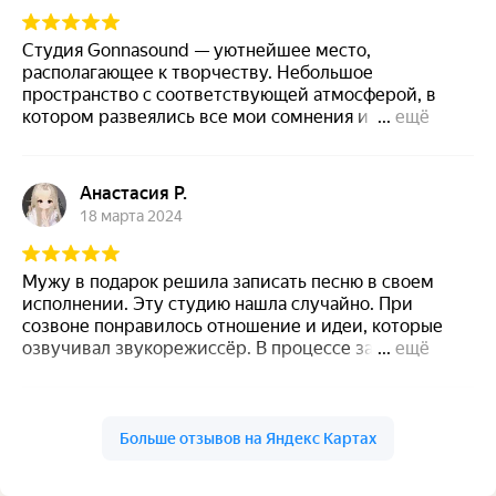
Студия Gonnasound — уютнейшее место,
располагающее к творчеству. Небольшое
пространство с соответствующей атмосферой, в
котором развеялись все мои сомнения и
...
ещё
переживания. Для меня это было новое место, о
котором я узнала благодаря подаренному на день
рождения сертификату и в котором теперь хочу, по
Анастасия Р.
возможности, стать частым гостем. Давид очень
18 марта 2024
располагает к себе, направляет, помогая добиться
лучшего звучания, и вкладывается в работу, при
этом находя время для шуток и подбадривающих
Мужу в подарок решила записать песню в своем
комментариев. От результата я в таком же восторге,
исполнении. Эту студию нашла случайно. При
как и от процесса: будто стала поп-звездой на один
созвоне понравилось отношение и идеи, которые
день) Если вы хотите записать кавер или свою
озвучивал звукорежиссёр. В процессе записи было
...
ещё
песню, но боитесь, что будет неловко или качество
комфортно. Мне помогли подобрать тональность и
вас разочарует, то смело пишите в Gonnasound, где
почистили звучание так ловко, что огрех в моем
от ваших сомнений не останется и тени!
неумелом вокале не осталось. Огромное спасибо за
Татьяна Огнева
помощь и незабываемый опыт. Сюрприз для мужа
Больше отзывов на Яндекс Картах
18 марта 2024
удался на славу! Студия топчик