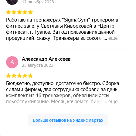
12 октября 2023
комментарии по товару и его использованию.
Спасибо!
Работаю на тренажерах “SigmaGym” тренером в
фитнес зале, у Светланы Киворковой в «Центр
фитнеса», г. Туапсе. За год пользования данной
продукцией, скажу: Тренажеры высокого качества!
...
ещё
Удобные, с отточенной механикой, удобство
пользования на высоте! Продумана вся
биомеханическая траектория исполнения
Александр Алексеев
А
упражнения! Причем цены на данное оборудование
25 августа 2023
очень приемлемые! На будущее планируем закупить
еще ряд функциональных тренажеров! И только
«Сигма Джим» !
Бюджетно, доступно, достаточно быстро. Сборка
силами фирмы, два сотрудника собрали за день
комплект из 16 тренажеров, объяснили агсы
поьобслуживанию. Месяц качаемся, бицепсы
...
ещё
растут)))
Больше отзывов на Яндекс Картах
Валентина Логачева
В
30 декабря 2023