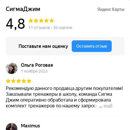
СигмаДжим
4,8
11 отзывов • 30 оценок
Поставьте нам оценку
Оставить отзыв
Ольга Роговая
1 ноября 2023
Рекомендую данного продавца другим покупателям!
Заказывали тренажеры в школу, команда Сигма
Джим оперативно обработала и сформировала
комплект тренажеров по нашему запросу,быстро
...
ещё
организовали доставку, никаких проблем с
документами. Хотелось бы отметить, что
сотрудники и после исполнения договора охотно
Maximus
идут на контакт, отвечают на вопросы и присылают