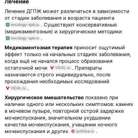
Лечение
Лечение ДГПЖ может различаться в зависимости
от стадии заболевания и возраста пациента
. Существуют консервативные
oncology-spb.ru
(медикаментозные) и хирургические методики
.
oncology-spb.ru
Медикаментозная терапия
приносит ощутимый
эффект только на начальных стадиях заболевания,
когда ещё не начался процесс образования
остаточной мочи
. Препараты
VIDAL.ru
назначаются строго индивидуально, после
прохождения необходимых исследований
.
VIDAL.ru
Хирургическое вмешательство
показано при
наличии одного или нескольких симптомов: камнях
в мочевом пузыре, повторной острой задержке
мочеиспускания, значительном ухудшении
качества мочеиспускания, учащении ночного
мочеиспускания и других
.
uclinica.ru