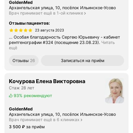
GoldenMed
Архангельская улица, 10, посёлок Ильинское-Усово
Врач принимает ещё в 1-ой клинике
Отзывы пациентов
:
23 августа 2023
... Особая благодарность Сергею Юрьевичу - кабинет
рентгенографии #324 (посещение 23.08.23).
Читать
ещё
Отзывы
26
Записаться
на приём
Кочурова Елена Викторовна
Стаж 28 лет
93%
рекомендуют
GoldenMed
Архангельская улица, 10, посёлок Ильинское-Усово
Врач принимает ещё в 6 клиниках
Цена
3500
3 500
₽
за приём