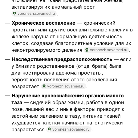
что влияет на ткани предстательной железы,
активизируя их аномальный рост
.
voronezh.sovamed.ru
Хроническое воспаление
— хронический
простатит или другие воспалительные явления в
железе нарушают нормальную деятельность
клеток, создавая благоприятные условия для их
неконтролируемого деления
.
voronezh.sovamed.ru
Наследственная предрасположенность
— если
у близких родственников (отца, брата) была
диагностирована аденома простаты,
вероятность появления этого заболевания
возрастает
.
voronezh.sovamed.ru
Нарушение кровоснабжения органов малого
таза
— сидячий образ жизни, работа в одной
позе, лишний вес и иные факторы приводят к
застойным явлениям в тазу, питание тканей
ухудшается, клетки начинают патологически
разрастаться
.
voronezh.sovamed.ru