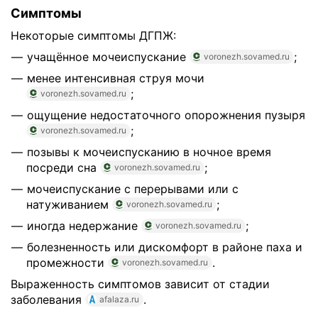
Симптомы
Некоторые симптомы ДГПЖ:
учащённое мочеиспускание
;
voronezh.sovamed.ru
менее интенсивная струя мочи
;
voronezh.sovamed.ru
ощущение недостаточного опорожнения пузыря
;
voronezh.sovamed.ru
позывы к мочеиспусканию в ночное время
посреди сна
;
voronezh.sovamed.ru
мочеиспускание с перерывами или с
натуживанием
;
voronezh.sovamed.ru
иногда недержание
;
voronezh.sovamed.ru
болезненность или дискомфорт в районе паха и
промежности
.
voronezh.sovamed.ru
Выраженность симптомов зависит от стадии
заболевания
.
afalaza.ru