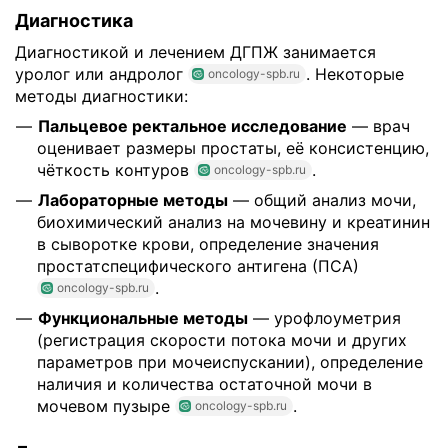
Диагностика
Диагностикой и лечением ДГПЖ занимается
уролог или андролог
. Некоторые
oncology-spb.ru
методы диагностики:
Пальцевое ректальное исследование
— врач
оценивает размеры простаты, её консистенцию,
чёткость контуров
.
oncology-spb.ru
Лабораторные методы
— общий анализ мочи,
биохимический анализ на мочевину и креатинин
в сыворотке крови, определение значения
простатспецифического антигена (ПСА)
.
oncology-spb.ru
Функциональные методы
— урофлоуметрия
(регистрация скорости потока мочи и других
параметров при мочеиспускании), определение
наличия и количества остаточной мочи в
мочевом пузыре
.
oncology-spb.ru