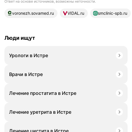
Ответ на основе источников, возможны неточности.
13 источников
voronezh.sovamed.ru
VIDAL.ru
smclinic-spb.ru
Люди ищут
Урологи в Истре
Врачи в Истре
Лечение простатита в Истре
Лечение уретрита в Истре
Лечение цистита в Истре