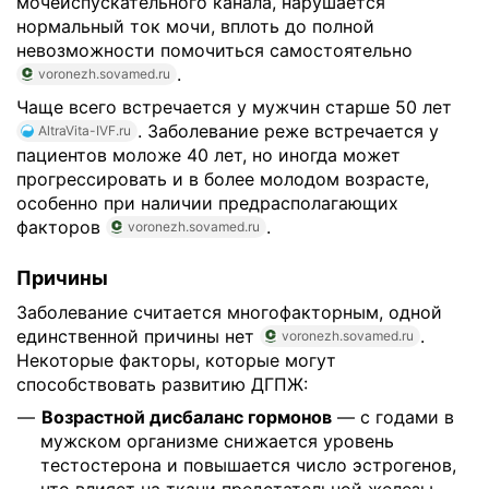
мочеиспускательного канала, нарушается
нормальный ток мочи, вплоть до полной
невозможности помочиться самостоятельно
.
voronezh.sovamed.ru
Чаще всего встречается у мужчин старше 50 лет
. Заболевание реже встречается у
AltraVita-IVF.ru
пациентов моложе 40 лет, но иногда может
прогрессировать и в более молодом возрасте,
особенно при наличии предрасполагающих
факторов
.
voronezh.sovamed.ru
Причины
Заболевание считается многофакторным, одной
единственной причины нет
.
voronezh.sovamed.ru
Некоторые факторы, которые могут
способствовать развитию ДГПЖ:
Возрастной дисбаланс гормонов
— с годами в
мужском организме снижается уровень
тестостерона и повышается число эстрогенов,