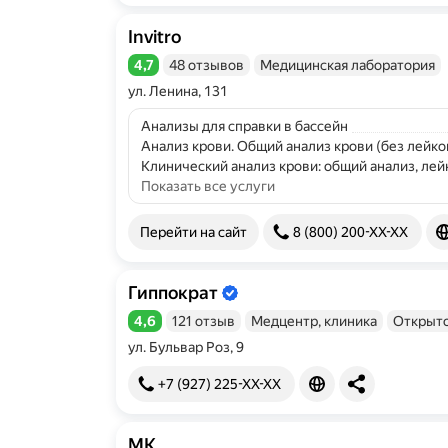
Invitro
4,7
48 отзывов
Медицинская лаборатория
Рейтинг 4,7 из 5
ул. Ленина, 131
Анализы для справки в бассейн
Анализ крови. Общий анализ крови (без лейко
Клинический анализ крови: общий анализ, лей
Показать все услуги
Перейти на сайт
8 (800) 200-XX-XX
Гиппократ
Информация об организации подтве
4,6
121 отзыв
Медцентр, клиника
Открыто
Рейтинг 4,6 из 5
ул. Бульвар Роз, 9
+7 (927) 225-XX-XX
МК