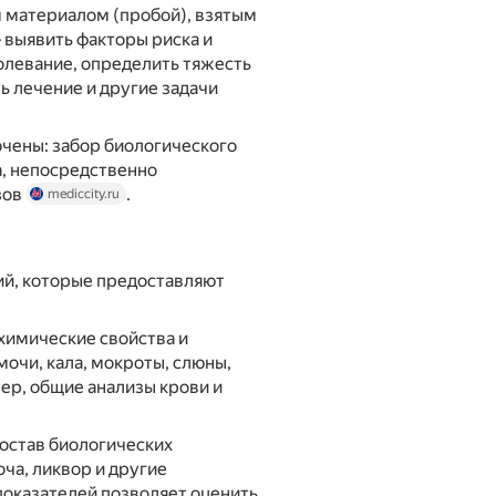
 материалом (пробой), взятым
— выявить факторы риска и
олевание, определить тяжесть
ь лечение и другие задачи
ючены: забор биологического
а, непосредственно
зов
.
mediccity.ru
й, которые предоставляют
химические свойства и
мочи, кала, мокроты, слюны,
ер, общие анализы крови и
остав биологических
оча, ликвор и другие
показателей позволяет оценить