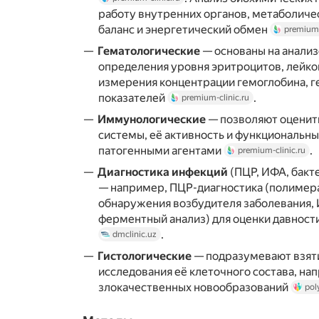
работу внутренних органов, метаболиче
баланс и энергетический обмен
premium-
Гематологические
— основаны на анализ
определения уровня эритроцитов, лейко
измерения концентрации гемоглобина, г
показателей
.
premium-clinic.ru
Иммунологические
— позволяют оценит
системы, её активность и функциональны
патогенными агентами
.
premium-clinic.ru
Диагностика инфекций
(ПЦР, ИФА, бакт
— например, ПЦР-диагностика (полимера
обнаружения возбудителя заболевания,
ферментный анализ) для оценки давнос
.
dmclinic.uz
Гистологические
— подразумевают взяти
исследования её клеточного состава, на
злокачественных новообразований
pol