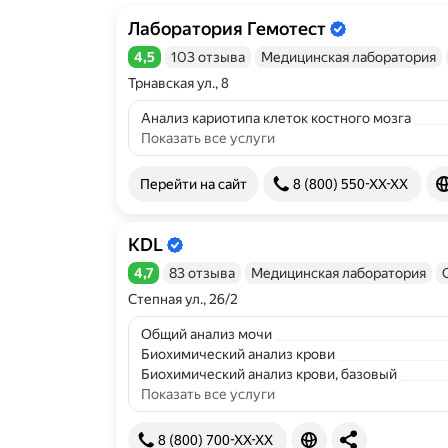
Лаборатория Гемотест
Информация об организации подтве
4,5
103 отзыва
Медицинская лаборатория
Рейтинг 4,5 из 5
Трнавская ул., 8
Анализ кариотипа клеток костного мозга
Показать все услуги
Перейти на сайт
8 (800) 550-XX-XX
KDL
Информация об организации подтве
4,7
83 отзыва
Медицинская лаборатория
Рейтинг 4,7 из 5
Степная ул., 26/2
Общий анализ мочи
Биохимический анализ крови
Биохимический анализ крови, базовый
Показать все услуги
8 (800) 700-XX-XX