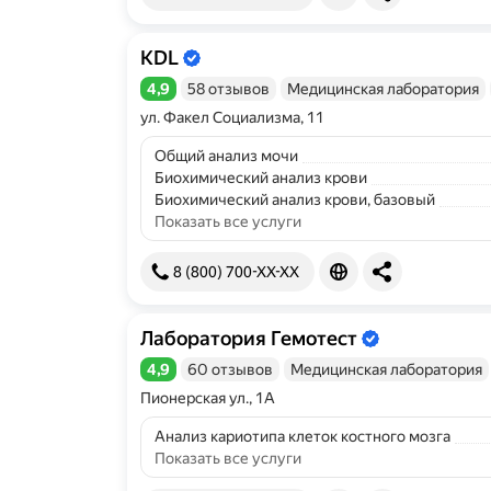
KDL
Информация об организации подтве
4,9
58 отзывов
Медицинская лаборатория
Рейтинг 4,9 из 5
ул. Факел Социализма, 11
Общий анализ мочи
Биохимический анализ крови
Биохимический анализ крови, базовый
Показать все услуги
8 (800) 700-XX-XX
Лаборатория Гемотест
Информация об организации подтве
4,9
60 отзывов
Медицинская лаборатория
Рейтинг 4,9 из 5
Пионерская ул., 1А
Анализ кариотипа клеток костного мозга
Показать все услуги