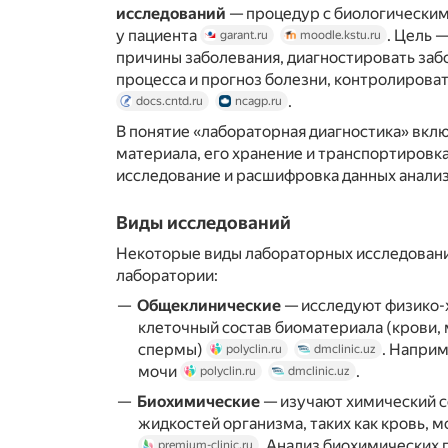
исследований
— процедур с биологическим
у пациента
. Цель 
garant.ru
moodle.kstu.ru
причины заболевания, диагностировать заб
процесса и прогноз болезни, контролироват
.
docs.cntd.ru
ncagp.ru
В понятие «лабораторная диагностика» вкл
материала, его хранение и транспортировк
исследование и расшифровка данных анали
Виды исследований
Некоторые виды лабораторных исследовани
лаборатории:
Общеклинические
— исследуют физико-
клеточный состав биоматериала (крови, 
спермы)
. Наприм
polyclin.ru
dmclinic.uz
мочи
.
polyclin.ru
dmclinic.uz
Биохимические
— изучают химический с
жидкостей организма, таких как кровь, м
. Анализ биохимических 
premium-clinic.ru