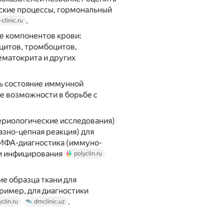
ские процессы, гормональный
.
clinic.ru
е компонентов крови:
цитов, тромбоцитов,
ематокрита и других
ь состояние иммунной
е возможности в борьбе с
ериологические исследования)
зно-цепная реакция) для
 ИФА-диагностика (иммуно-
ти инфицирования
polyclin.ru
е образца ткани для
пример, для диагностики
.
yclin.ru
dmclinic.uz