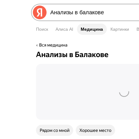
Поиск
Алиса AI
Медицина
Медицина
Картинки
Вся медицина
Анализы в Балакове
Рядом со мной
Хорошее место