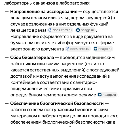
лабораторных анализов в лабораториях:
Направление на исследование
— осуществляется
лечащим врачом или фельдшером, акушеркой (в
случае возложения на них отдельных функций
лечащего врача)
.
docs.cntd.ru
ncagp.ru
Направление оформляется в виде документа на
бумажном носителе либо формируется в форме
электронного документа
.
docs.cntd.ru
ncagp.ru
Сбор биоматериала
— проводится медицинским
работником или самим пациентом (если это
касается естественных выделений) с последующей
доставкой к месту выполнения исследований в
контейнере в соответствии с санитарно-
эпидемиологическими нормами и при
определённом температурном режиме
.
ncagp.ru
Обеспечение биологической безопасности
—
работы со всем поступающим биологическим
материалом в лаборатории должны проводиться с
обеспечением биологической безопасности как в