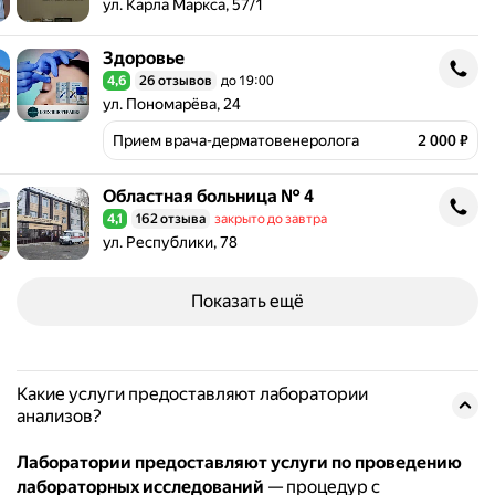
Адрес: ул. Карла Маркса, 57/1 .
ул. Карла Маркса, 57/1
Здоровье
Здоровье
4,6
26 отзывов
до 19:00
Рейтинг 4,6 из 5
Адрес: ул. Пономарёва, 24 .
ул. Пономарёва, 24
Прием врача-дерматовенеролога
2 000 ₽
Областная больница № 4
Областная больница № 4
4,1
162 отзыва
закрыто до завтра
Рейтинг 4,1 из 5
Адрес: ул. Республики, 78 .
ул. Республики, 78
Показать ещё
Какие услуги предоставляют лаборатории
анализов?
Лаборатории предоставляют услуги по проведению
лабораторных исследований
— процедур с