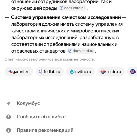
отношении сотрудников лаборатории, так и
окружающей среды
.
docs.cntd.ru
Система управления качеством исследований
—
лаборатория должна иметь систему управления
качеством клинических и микробиологических
лабораторных исследований, разработанную в
соответствии с требованиями национальных и
отраслевых стандартов
.
docs.cntd.ru
Ответ на основе источников, возможны неточности.
23 источника
garant.ru
fedlab.ru
invitro.ru
skkdc.ru
Колумбус
Сообщить об ошибке
Правила рекомендаций