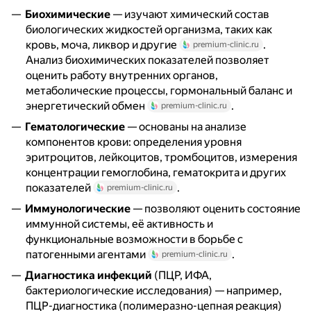
Биохимические
— изучают химический состав
биологических жидкостей организма, таких как
кровь, моча, ликвор и другие
.
premium-clinic.ru
Анализ биохимических показателей позволяет
оценить работу внутренних органов,
метаболические процессы, гормональный баланс и
энергетический обмен
.
premium-clinic.ru
Гематологические
— основаны на анализе
компонентов крови: определения уровня
эритроцитов, лейкоцитов, тромбоцитов, измерения
концентрации гемоглобина, гематокрита и других
показателей
.
premium-clinic.ru
Иммунологические
— позволяют оценить состояние
иммунной системы, её активность и
функциональные возможности в борьбе с
патогенными агентами
.
premium-clinic.ru
Диагностика инфекций
(ПЦР, ИФА,
бактериологические исследования) — например,
ПЦР-диагностика (полимеразно-цепная реакция)