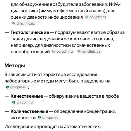
для обнаружения возбудителя заболевания, ИФА-
диагностика (иммуно-ферментный анализ) для
оценки давности инфицирования
polyclin.ru
.
dmclinic.uz
Гистологические
— подразумевают взятие образца
ткани для исследования её клеточного состава,
например, для диагностики злокачественных
новообразований
.
polyclin.ru
dmclinic.uz
Методы
В зависимости от характера исследования
лабораторные методы могут быть разделены на
:
gnicpm.ru
Качественные
— обнаружение вещества в пробе
.
gnicpm.ru
Количественные
— определение концентрации,
активности
.
gnicpm.ru
Исследования проводят на автоматических,