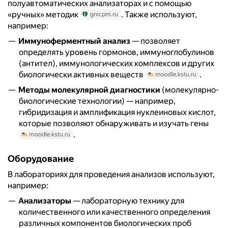
полуавтоматических анализаторах и с помощью
«ручных» методик
. Также используют,
gnicpm.ru
например:
Иммуноферментный анализ
— позволяет
определять уровень гормонов, иммуноглобулинов
(антител), иммунологических комплексов и других
биологически активных веществ
.
moodle.kstu.ru
Методы молекулярной диагностики
(молекулярно-
биологические технологии) — например,
гибридизация и амплификация нуклеиновых кислот,
которые позволяют обнаруживать и изучать гены
.
moodle.kstu.ru
Оборудование
В лабораториях для проведения анализов используют,
например:
Анализаторы
— лабораторную технику для
количественного или качественного определения
различных компонентов биологических проб