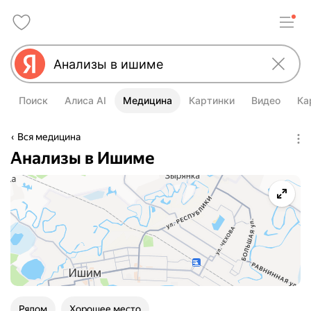
Поиск
Алиса AI
Медицина
Картинки
Видео
Ка
Вся медицина
Анализы в Ишиме
Рядом
Хорошее место