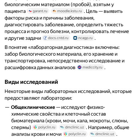
биологическим материалом (пробой), взятым у
пациента
. Цель — выявить
garant.ru
moodle.kstu.ru
факторы риска и причины заболевания,
диагностировать заболевание, определить тяжесть
процесса и прогноз болезни, контролировать лечение
и другие задачи
.
docs.cntd.ru
ncagp.ru
В понятие «лабораторная диагностика» включены:
забор биологического материала, его хранение и
транспортировка, непосредственно исследование и
расшифровка данных анализов
.
mediccity.ru
Виды исследований
Некоторые виды лабораторных исследований, которые
предоставляют лаборатории:
Общеклинические
— исследуют физико-
химические свойства и клеточный состав
биоматериала (крови, мочи, кала, мокроты, слюны,
спермы)
. Например, общие
polyclin.ru
dmclinic.uz
анализы крови и мочи
.
polyclin.ru
dmclinic.uz