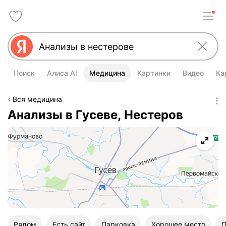
Поиск
Алиса AI
Медицина
Картинки
Видео
Ка
Вся медицина
Анализы в Гусеве, Нестеров
Рядом
Есть сайт
Парковка
Хорошее место
П