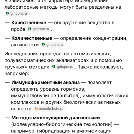
В зависимости от характера исследования
лабораторные методы могут быть разделены на
:
gnicpm.ru
Качественные
— обнаружение вещества в
пробе
.
gnicpm.ru
Количественные
— определение концентрации,
активности
.
gnicpm.ru
Исследования проводят на автоматических,
полуавтоматических анализаторах и с помощью
«ручных» методик
. Также используют,
gnicpm.ru
например:
Иммуноферментный анализ
— позволяет
определять уровень гормонов,
иммуноглобулинов (антител), иммунологических
комплексов и других биологически активных
веществ
.
moodle.kstu.ru
Методы молекулярной диагностики
(молекулярно-биологические технологии) —
например, гибридизация и амплификация