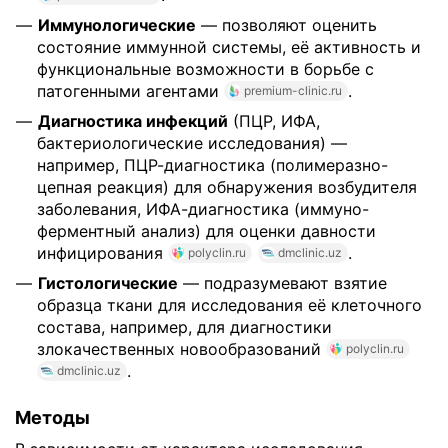
Иммунологические
— позволяют оценить
состояние иммунной системы, её активность и
функциональные возможности в борьбе с
патогенными агентами
.
premium-clinic.ru
Диагностика инфекций
(ПЦР, ИФА,
бактериологические исследования) —
например, ПЦР-диагностика (полимеразно-
цепная реакция) для обнаружения возбудителя
заболевания, ИФА-диагностика (иммуно-
ферментный анализ) для оценки давности
инфицирования
.
polyclin.ru
dmclinic.uz
Гистологические
— подразумевают взятие
образца ткани для исследования её клеточного
состава, например, для диагностики
злокачественных новообразований
polyclin.ru
.
dmclinic.uz
Методы