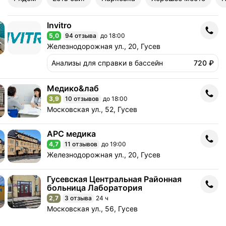
Invitro
Invitro
5,0
94 отзыва
до 18:00
Рейтинг 5,0 из 5
Адрес: Железнодорожная ул., 20, Гусев .
Железнодорожная ул., 20, Гусев
Анализы для справки в бассейн
720 ₽
Медико&лаб
Медико&лаб
3,9
10 отзывов
до 18:00
Рейтинг 3,9 из 5
Адрес: Московская ул., 52, Гусев .
Московская ул., 52, Гусев
АРС медика
АРС медика
4,7
11 отзывов
до 19:00
Рейтинг 4,7 из 5
Адрес: Железнодорожная ул., 20, Гусев .
Железнодорожная ул., 20, Гусев
Гусевская Центральная Районная
Гусевская Центральная Районная больница Лаборатория
больница Лаборатория
2,7
3 отзыва
24 ч
Рейтинг 2,7 из 5
Адрес: Московская ул., 56, Гусев .
Московская ул., 56, Гусев