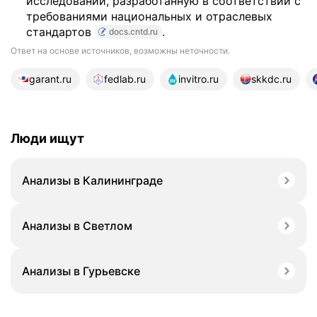
исследований, разработанную в соответствии с
требованиями национальных и отраслевых
стандартов
.
docs.cntd.ru
Ответ на основе источников, возможны неточности.
23 источника
garant.ru
fedlab.ru
invitro.ru
skkdc.ru
Люди ищут
Анализы в Калининграде
Анализы в Светлом
Анализы в Гурьевске