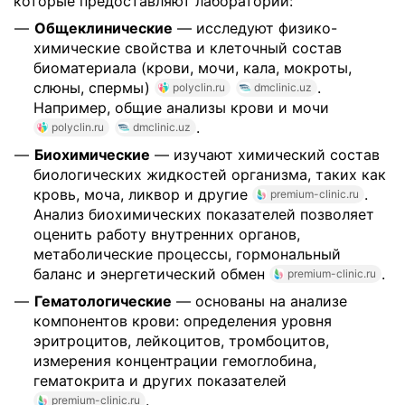
которые предоставляют лаборатории:
Общеклинические
— исследуют физико-
химические свойства и клеточный состав
биоматериала (крови, мочи, кала, мокроты,
слюны, спермы)
.
polyclin.ru
dmclinic.uz
Например, общие анализы крови и мочи
.
polyclin.ru
dmclinic.uz
Биохимические
— изучают химический состав
биологических жидкостей организма, таких как
кровь, моча, ликвор и другие
.
premium-clinic.ru
Анализ биохимических показателей позволяет
оценить работу внутренних органов,
метаболические процессы, гормональный
баланс и энергетический обмен
.
premium-clinic.ru
Гематологические
— основаны на анализе
компонентов крови: определения уровня
эритроцитов, лейкоцитов, тромбоцитов,
измерения концентрации гемоглобина,
гематокрита и других показателей
.
premium-clinic.ru