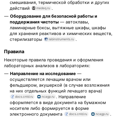
смешивания, термической обработки и других
действий
.
medeq.ru
Оборудование для безопасной работы и
поддержания чистоты
— автоклавы,
ламинарные боксы, вытяжные шкафы, шкафы
для хранения реактивов и химических веществ,
стерилизаторы
.
labinstruments.ru
Правила
Некоторые правила проведения и оформления
лабораторных анализов в лабораториях:
Направление на исследование
—
осуществляется лечащим врачом или
фельдшером, акушеркой (в случае возложения
на них отдельных функций лечащего врача)
. Направление
docs.cntd.ru
ncagp.ru
оформляется в виде документа на бумажном
носителе либо формируется в форме
электронного документа
.
docs.cntd.ru
ncagp.ru