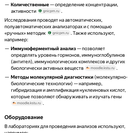
Количественные
— определение концентрации,
активности
.
gnicpm.ru
Исследования проводят на автоматических,
полуавтоматических анализаторах и с помощью
«ручных» методик
. Также используют,
gnicpm.ru
например:
Иммуноферментный анализ
— позволяет
определять уровень гормонов, иммуноглобулинов
(антител), иммунологических комплексов и других
биологически активных веществ
.
moodle.kstu.ru
Методы молекулярной диагностики
(молекулярно-
биологические технологии) — например,
гибридизация и амплификация нуклеиновых кислот,
которые позволяют обнаруживать и изучать гены
.
moodle.kstu.ru
Оборудование
В лабораториях для проведения анализов используют,
например: