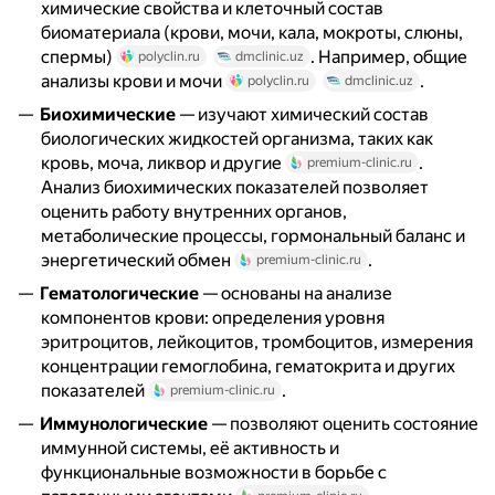
химические свойства и клеточный состав
биоматериала (крови, мочи, кала, мокроты, слюны,
спермы)
. Например, общие
polyclin.ru
dmclinic.uz
анализы крови и мочи
.
polyclin.ru
dmclinic.uz
Биохимические
— изучают химический состав
биологических жидкостей организма, таких как
кровь, моча, ликвор и другие
.
premium-clinic.ru
Анализ биохимических показателей позволяет
оценить работу внутренних органов,
метаболические процессы, гормональный баланс и
энергетический обмен
.
premium-clinic.ru
Гематологические
— основаны на анализе
компонентов крови: определения уровня
эритроцитов, лейкоцитов, тромбоцитов, измерения
концентрации гемоглобина, гематокрита и других
показателей
.
premium-clinic.ru
Иммунологические
— позволяют оценить состояние
иммунной системы, её активность и
функциональные возможности в борьбе с