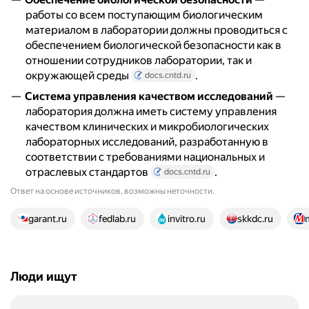
работы со всем поступающим биологическим
материалом в лаборатории должны проводиться с
обеспечением биологической безопасности как в
отношении сотрудников лаборатории, так и
окружающей среды
.
docs.cntd.ru
Система управления качеством исследований
—
лаборатория должна иметь систему управления
качеством клинических и микробиологических
лабораторных исследований, разработанную в
соответствии с требованиями национальных и
отраслевых стандартов
.
docs.cntd.ru
Ответ на основе источников, возможны неточности.
23 источника
garant.ru
fedlab.ru
invitro.ru
skkdc.ru
Люди ищут