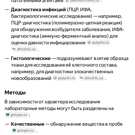
патогенными агентами
.
premium-clinic.ru
Диагностика инфекций
(ПЦР, ИФА,
бактериологические исследования) — например,
ПЦР-диагностика (полимеразно-цепная реакция)
для обнаружения возбудителя заболевания, ИФА-
диагностика (иммуно-ферментный анализ) для
оценки давности инфицирования
polyclin.ru
.
dmclinic.uz
Гистологические
— подразумевают взятие образца
ткани для исследования её клеточного состава,
например, для диагностики злокачественных
новообразований
.
polyclin.ru
dmclinic.uz
Методы
В зависимости от характера исследования
лабораторные методы могут быть разделены на
:
gnicpm.ru
Качественные
— обнаружение вещества в пробе
.
gnicpm.ru