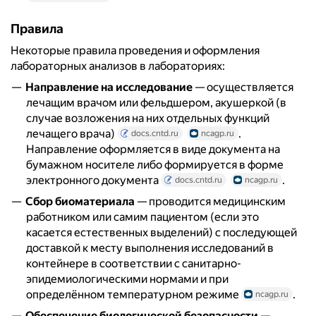
Правила
Некоторые правила проведения и оформления
лабораторных анализов в лабораториях:
Направление на исследование
— осуществляется
лечащим врачом или фельдшером, акушеркой (в
случае возложения на них отдельных функций
лечащего врача)
.
docs.cntd.ru
ncagp.ru
Направление оформляется в виде документа на
бумажном носителе либо формируется в форме
электронного документа
.
docs.cntd.ru
ncagp.ru
Сбор биоматериала
— проводится медицинским
работником или самим пациентом (если это
касается естественных выделений) с последующей
доставкой к месту выполнения исследований в
контейнере в соответствии с санитарно-
эпидемиологическими нормами и при
определённом температурном режиме
.
ncagp.ru
Обеспечение биологической безопасности
—