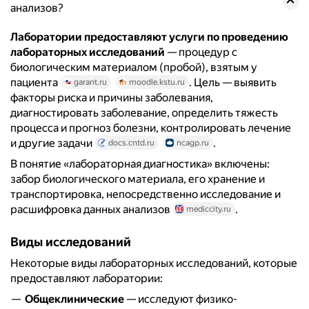
анализов?
Лаборатории предоставляют услуги по проведению
лабораторных исследований
— процедур с
биологическим материалом (пробой), взятым у
пациента
. Цель — выявить
garant.ru
moodle.kstu.ru
факторы риска и причины заболевания,
диагностировать заболевание, определить тяжесть
процесса и прогноз болезни, контролировать лечение
и другие задачи
.
docs.cntd.ru
ncagp.ru
В понятие «лабораторная диагностика» включены:
забор биологического материала, его хранение и
транспортировка, непосредственно исследование и
расшифровка данных анализов
.
mediccity.ru
Виды исследований
Некоторые виды лабораторных исследований, которые
предоставляют лаборатории:
Общеклинические
— исследуют физико-