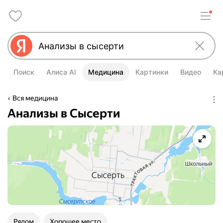
Поиск
Алиса AI
Медицина
Картинки
Видео
Ка
Вся медицина
Анализы в Сысерти
Рядом
Хорошее место