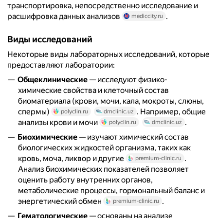
транспортировка, непосредственно исследование и
расшифровка данных анализов
.
mediccity.ru
Виды исследований
Некоторые виды лабораторных исследований, которые
предоставляют лаборатории:
Общеклинические
— исследуют физико-
химические свойства и клеточный состав
биоматериала (крови, мочи, кала, мокроты, слюны,
спермы)
. Например, общие
polyclin.ru
dmclinic.uz
анализы крови и мочи
.
polyclin.ru
dmclinic.uz
Биохимические
— изучают химический состав
биологических жидкостей организма, таких как
кровь, моча, ликвор и другие
.
premium-clinic.ru
Анализ биохимических показателей позволяет
оценить работу внутренних органов,
метаболические процессы, гормональный баланс и
энергетический обмен
.
premium-clinic.ru
Гематологические
— основаны на анализе