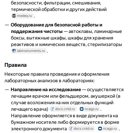
безопасности, фильтрации, смешивания,
термической обработки и других действий
.
medeq.ru
Оборудование для безопасной работы и
поддержания чистоты
— автоклавы, ламинарные
боксы, вытяжные шкафы, шкафы для хранения
реактивов и химических веществ, стерилизаторы
.
labinstruments.ru
Правила
Некоторые правила проведения и оформления
лабораторных анализов в лабораториях:
Направление на исследование
— осуществляется
лечащим врачом или фельдшером, акушеркой (в
случае возложения на них отдельных функций
лечащего врача)
.
docs.cntd.ru
ncagp.ru
Направление оформляется в виде документа на
бумажном носителе либо формируется в форме
электронного документа
.
docs.cntd.ru
ncagp.ru