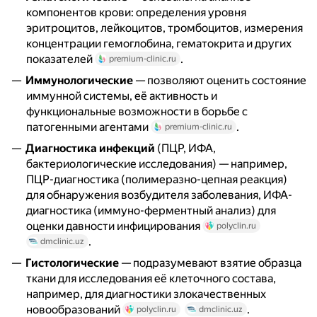
компонентов крови: определения уровня
эритроцитов, лейкоцитов, тромбоцитов, измерения
концентрации гемоглобина, гематокрита и других
показателей
.
premium-clinic.ru
Иммунологические
— позволяют оценить состояние
иммунной системы, её активность и
функциональные возможности в борьбе с
патогенными агентами
.
premium-clinic.ru
Диагностика инфекций
(ПЦР, ИФА,
бактериологические исследования) — например,
ПЦР-диагностика (полимеразно-цепная реакция)
для обнаружения возбудителя заболевания, ИФА-
диагностика (иммуно-ферментный анализ) для
оценки давности инфицирования
polyclin.ru
.
dmclinic.uz
Гистологические
— подразумевают взятие образца
ткани для исследования её клеточного состава,
например, для диагностики злокачественных
новообразований
.
polyclin.ru
dmclinic.uz