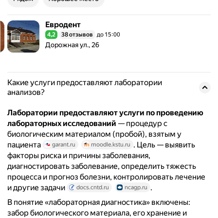
Евродент
Евродент
4,2
38 отзывов
до 15:00
Рейтинг 4,2 из 5
Адрес: Дорожная ул., 26 .
Дорожная ул., 26
Какие услуги предоставляют лаборатории
анализов?
Лаборатории предоставляют услуги по проведению
лабораторных исследований
— процедур с
биологическим материалом (пробой), взятым у
пациента
. Цель — выявить
garant.ru
moodle.kstu.ru
факторы риска и причины заболевания,
диагностировать заболевание, определить тяжесть
процесса и прогноз болезни, контролировать лечение
и другие задачи
.
docs.cntd.ru
ncagp.ru
В понятие «лабораторная диагностика» включены:
забор биологического материала, его хранение и