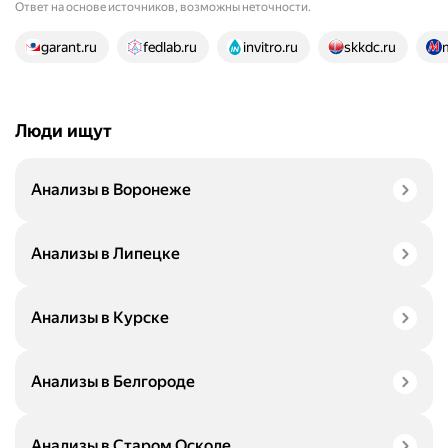
Ответ на основе источников, возможны неточности.
23 источника
garant.ru
fedlab.ru
invitro.ru
skkdc.ru
Люди ищут
Анализы в Воронеже
Анализы в Липецке
Анализы в Курске
Анализы в Белгороде
Анализы в Старом Осколе