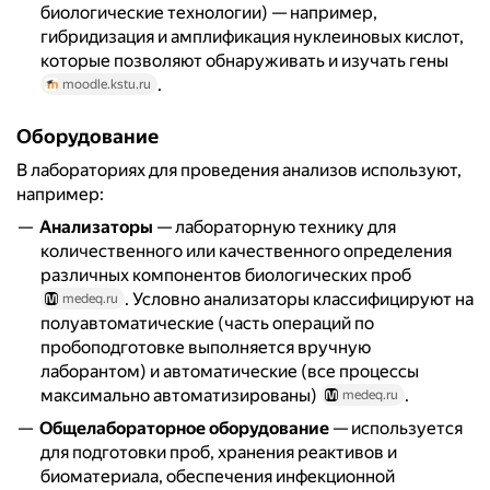
биологические технологии) — например,
гибридизация и амплификация нуклеиновых кислот,
которые позволяют обнаруживать и изучать гены
.
moodle.kstu.ru
Оборудование
В лабораториях для проведения анализов используют,
например:
Анализаторы
— лабораторную технику для
количественного или качественного определения
различных компонентов биологических проб
. Условно анализаторы классифицируют на
medeq.ru
полуавтоматические (часть операций по
пробоподготовке выполняется вручную
лаборантом) и автоматические (все процессы
максимально автоматизированы)
.
medeq.ru
Общелабораторное оборудование
— используется
для подготовки проб, хранения реактивов и
биоматериала, обеспечения инфекционной