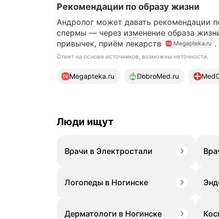
Рекомендации по образу жизни
Андролог может давать рекомендации п
спермы — через изменение образа жизни,
привычек, приём лекарств
.
Megapteka.ru
Ответ на основе источников, возможны неточности.
21 источник
Megapteka.ru
DobroMed.ru
MedCe
Люди ищут
Врачи в Электростали
Вра
Логопеды в Ногинске
Энд
Дерматологи в Ногинске
Кос