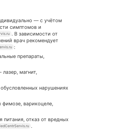
ндивидуально — с учётом
ости симптомов и
. В зависимости от
vis.ru
ений врач рекомендует
:
rvis.ru
льные препараты,
 лазер, магнит,
 обусловленных нарушениях
 фимозе, варикоцеле,
 питания, отказ от вредных
.
edCentrServis.ru