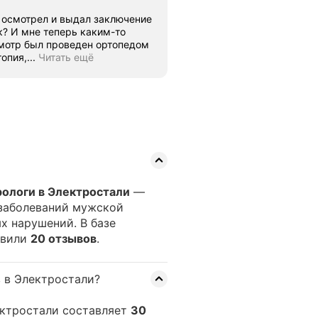
, осмотрел и выдал заключение
к? И мне теперь каким-то
пия,...
Читать ещё
рологи в Электростали
—
 заболеваний мужской
х нарушений. В базе
авили
20 отзывов
.
 в Электростали?
ектростали составляет
30