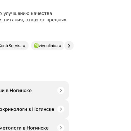
о улучшению качества
 питания, отказ от вредных
ntrServis.ru
vivoclinic.ru
kpkmedic.ru
lit-clinic.r
чи в Ногинске
окринологи в Ногинске
метологи в Ногинске