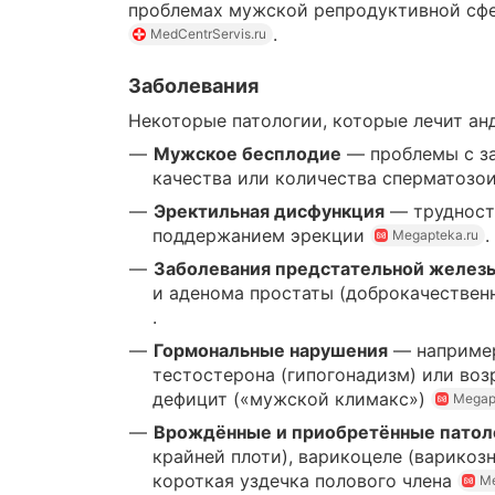
проблемах мужской репродуктивной с
.
MedCentrServis.ru
Заболевания
Некоторые патологии, которые лечит ан
Мужское бесплодие
— проблемы с за
качества или количества сперматозо
Эректильная дисфункция
— трудност
поддержанием эрекции
.
Megapteka.ru
Заболевания предстательной желез
и аденома простаты (доброкачествен
.
Гормональные нарушения
— например
тестостерона (гипогонадизм) или во
дефицит («мужской климакс»)
Megap
Врождённые и приобретённые патол
крайней плоти), варикоцеле (варикоз
короткая уздечка полового члена
Me