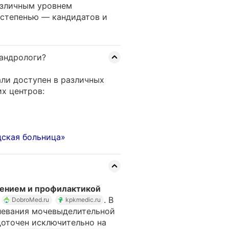
различным уровнем
 степенью — кандидатов и
 андрологи?
ли доступен в различных
х центров:
дская больница»
чением и профилактикой
. В
DobroMed.ru
kpkmedic.ru
олевания мочевыделительной
доточен исключительно на