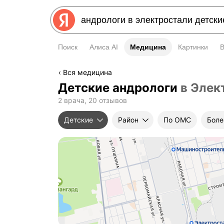
Поиск
Алиса AI
Медицина
Медицина
Картинки
Вся медицина
Детские андрологи
в Элек
2 врача, 20 отзывов
Детские
Район
По ОМС
Боле