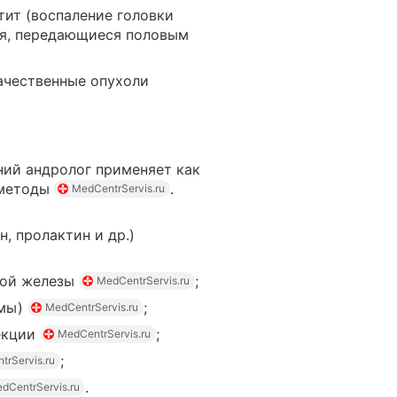
ит (воспаление головки
ния, передающиеся половым
чественные опухоли
ний андролог применяет как
 методы
.
MedCentrServis.ru
, пролактин и др.)
ной железы
;
MedCentrServis.ru
рмы)
;
MedCentrServis.ru
екции
;
MedCentrServis.ru
;
trServis.ru
.
dCentrServis.ru