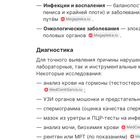
Инфекции и воспаления
— баланопост
пениса и крайней плоти) и заболева
путём
.
Megapteka.ru
Онкологические заболевания
— злока
половых органов
.
Megapteka.ru
Диагностика
Для точного выявления причины наруше
лабораторные, так и инструментальные
Некоторые исследования:
анализ крови на гормоны (тестостерон
;
MedCentrServis.ru
УЗИ органов мошонки и предстатель
спермограмма (оценка качества спе
мазок из уретры и ПЦР-тесты на инф
анализ мочи, биохимия крови
MedCen
рентген или МРТ (по показаниям)
Me