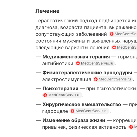
Лечение
Терапевтический подход подбирается и
диагноза, возраста пациента, выраженн
сопутствующих заболеваний
MedCentrSer
состояния мужчины и выявленных наруш
следующие варианты лечения
MedCentrSe
Медикаментозная терапия
— гормона
антибиотики
.
MedCentrServis.ru
Физиотерапевтические процедуры
—
электростимуляция
.
MedCentrServis.ru
Психотерапия
— при психологически
.
MedCentrServis.ru
Хирургическое вмешательство
— при
гидроцеле
.
MedCentrServis.ru
Изменение образа жизни
— коррекция
привычек, физическая активность
M