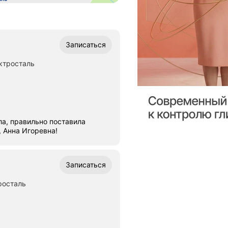
Записаться
ктросталь
ла, правильно поставила
ное, Анна Игоревна!
Записаться
росталь