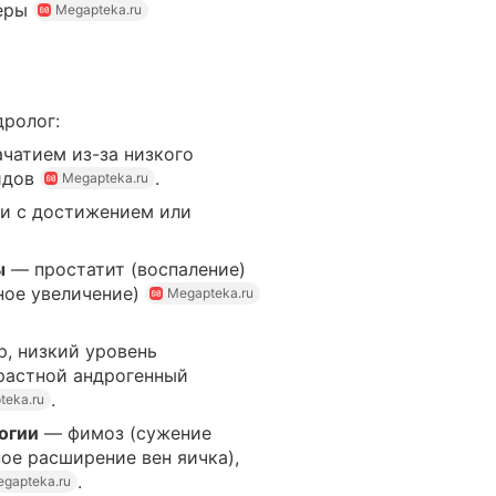
феры
Megapteka.ru
дролог:
чатием из-за низкого
идов
.
Megapteka.ru
и с достижением или
ы
— простатит (воспаление)
ное увеличение)
Megapteka.ru
, низкий уровень
зрастной андрогенный
.
teka.ru
огии
— фимоз (сужение
ное расширение вен яичка),
.
gapteka.ru