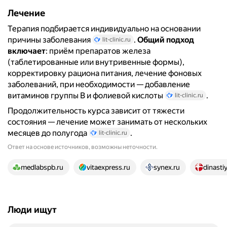
Лечение
Терапия подбирается индивидуально на основании
причины заболевания
.
Общий подход
lit-clinic.ru
включает
: приём препаратов железа
(таблетированные или внутривенные формы),
корректировку рациона питания, лечение фоновых
заболеваний, при необходимости — добавление
витаминов группы B и фолиевой кислоты
.
lit-clinic.ru
Продолжительность курса зависит от тяжести
состояния — лечение может занимать от нескольких
месяцев до полугода
.
lit-clinic.ru
Ответ на основе источников, возможны неточности.
18 источников
medlabspb.ru
vitaexpress.ru
synex.ru
dinastiy
Люди ищут