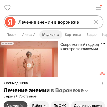
Поиск
Алиса AI
Медицина
Картинки
Видео
Ка
РЕКЛАМА
Вся медицина
Лечение анемии
в Воронеже
8 врачей, 75 отзывов
Анемия
Район
По ОМС
Доступное время