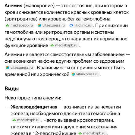
Анемия
(малокровие) — это состояние, при котором в
крови снижается количество красных кровяных клеток
(эритроцитов) или уровень белка гемоглобина
. При снижении
medlabspb.ru
vitaexpress.ru
lit-clinic.ru
гемоглобина или эритроцитов органы и системы
недополучают кислород, что нарушает их нормальное
функционирование
.
medlabspb.ru
Анемия не является самостоятельным заболеванием —
она возникает на фоне других проблем со здоровьем
. В зависимости от причины может быть
vitaexpress.ru
временной или хронической
.
vitaexpress.ru
Виды
Некоторые типы анемии:
Железодефицитная
— возникает из-за нехватки
железа, необходимого для синтеза гемоглобина
. Часто вызвана кровопотерями,
medlabspb.ru
плохим питанием или нарушением всасывания
железа в 12-перстной кишке
.
medlabspb.ru