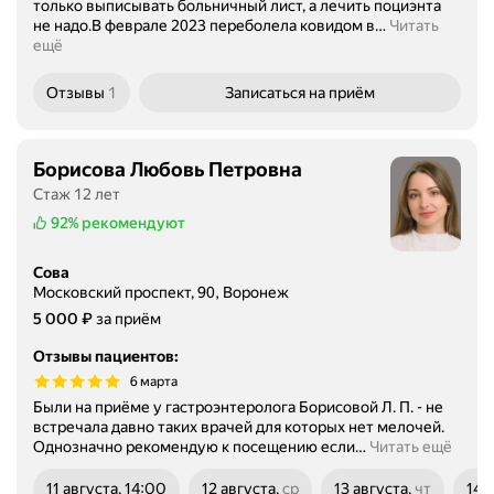
только выписывать больничный лист, а лечить поциэнта
не надо.В феврале 2023 переболела ковидом в
…
Читать
ещё
Отзывы
1
Записаться
на приём
Борисова Любовь Петровна
Стаж 12 лет
92%
рекомендуют
Сова
Московский проспект, 90, Воронеж
Цена
5000
₽
5 000
за приём
Отзывы пациентов
:
6 марта
Были на приёме у гастроэнтеролога Борисовой Л. П. - не
встречала давно таких врачей для которых нет мелочей.
Однозначно рекомендую к посещению если
…
Читать ещё
11 августа, 14:00
12 августа,
ср
13 августа,
чт
14 