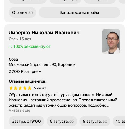
среда
четверг
пят
Отзывы
25
Записаться
на приём
Ливерко Николай Иванович
Стаж 16 лет
100%
рекомендуют
Сова
Московский проспект, 90, Воронеж
Цена
2700
₽
2 700
за приём
Отзывы пациентов
:
5 марта
Обратилась к доктору с изнуряющим кашлем. Николай
Иванович настоящий профессионал. Провел тщательный
осмотр, задал ряд уточняющих вопросов, подробно
…
Читать ещё
Завтра, с 19:00
8 августа,
сб
9 августа,
вс
10 авг
суббота
воскресенье
понед