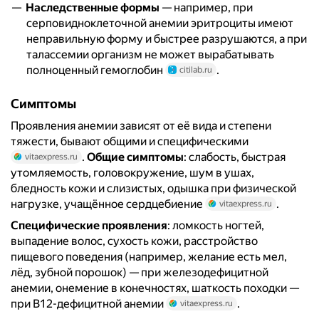
Наследственные формы
— например, при
серповидноклеточной анемии эритроциты имеют
неправильную форму и быстрее разрушаются, а при
талассемии организм не может вырабатывать
полноценный гемоглобин
.
citilab.ru
Симптомы
Проявления анемии зависят от её вида и степени
тяжести, бывают общими и специфическими
.
Общие симптомы
: слабость, быстрая
vitaexpress.ru
утомляемость, головокружение, шум в ушах,
бледность кожи и слизистых, одышка при физической
нагрузке, учащённое сердцебиение
.
vitaexpress.ru
Специфические проявления
: ломкость ногтей,
выпадение волос, сухость кожи, расстройство
пищевого поведения (например, желание есть мел,
лёд, зубной порошок) — при железодефицитной
анемии, онемение в конечностях, шаткость походки —
при B12-дефицитной анемии
.
vitaexpress.ru