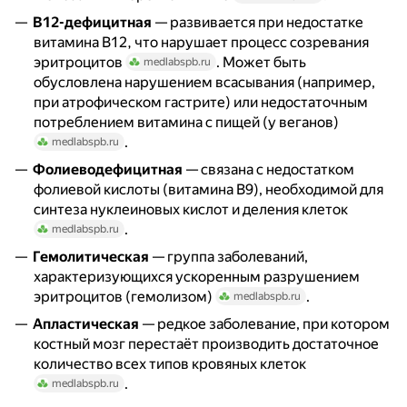
В12-дефицитная
— развивается при недостатке
витамина B12, что нарушает процесс созревания
эритроцитов
. Может быть
medlabspb.ru
обусловлена нарушением всасывания (например,
при атрофическом гастрите) или недостаточным
потреблением витамина с пищей (у веганов)
.
medlabspb.ru
Фолиеводефицитная
— связана с недостатком
фолиевой кислоты (витамина B9), необходимой для
синтеза нуклеиновых кислот и деления клеток
.
medlabspb.ru
Гемолитическая
— группа заболеваний,
характеризующихся ускоренным разрушением
эритроцитов (гемолизом)
.
medlabspb.ru
Апластическая
— редкое заболевание, при котором
костный мозг перестаёт производить достаточное
количество всех типов кровяных клеток
.
medlabspb.ru