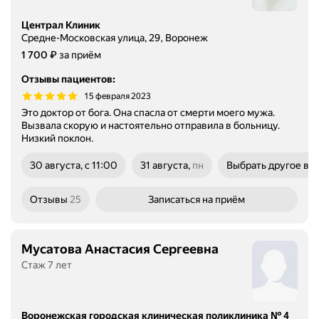
Централ Клиник
Средне-Московская улица, 29, Воронеж
Цена
1700
₽
1 700
за приём
Отзывы пациентов
:
15 февраля 2023
Это доктор от бога. Она спасла от смерти моего мужа.
Вызвала скорую и настоятельно отправила в больницу.
Низкий поклон.
30 августа, с 11:00
31 августа,
пн
Выбрать другое вр
понедельник
Отзывы
25
Записаться
на приём
Мусатова Анастасия Сергеевна
Стаж 7 лет
Воронежская городская клиническая поликлиника № 4