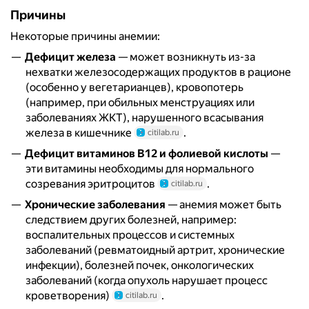
Причины
Некоторые причины анемии:
Дефицит железа
— может возникнуть из-за
нехватки железосодержащих продуктов в рационе
(особенно у вегетарианцев), кровопотерь
(например, при обильных менструациях или
заболеваниях ЖКТ), нарушенного всасывания
железа в кишечнике
.
citilab.ru
Дефицит витаминов B12 и фолиевой кислоты
—
эти витамины необходимы для нормального
созревания эритроцитов
.
citilab.ru
Хронические заболевания
— анемия может быть
следствием других болезней, например:
воспалительных процессов и системных
заболеваний (ревматоидный артрит, хронические
инфекции), болезней почек, онкологических
заболеваний (когда опухоль нарушает процесс
кроветворения)
.
citilab.ru