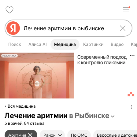
Поиск
Алиса AI
Медицина
Картинки
Видео
Ка
РЕКЛАМА
Вся медицина
Лечение аритмии
в Рыбинске
5 врачей, 84 отзыва
Аритмия
Район
По ОМС
Взрослые и детски