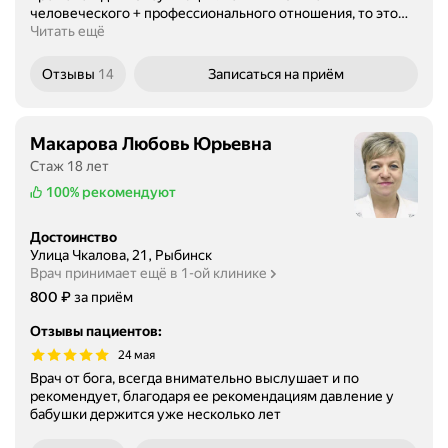
человеческого + профессионального отношения, то это
…
Читать ещё
Отзывы
14
Записаться
на приём
Макарова Любовь Юрьевна
Стаж 18 лет
100%
рекомендуют
Достоинство
Улица Чкалова, 21, Рыбинск
Врач принимает ещё в 1-ой клинике
Цена
₽
800
за приём
Отзывы пациентов
:
24 мая
Врач от бога, всегда внимательно выслушает и по
рекомендует, благодаря ее рекомендациям давление у
бабушки держится уже несколько лет