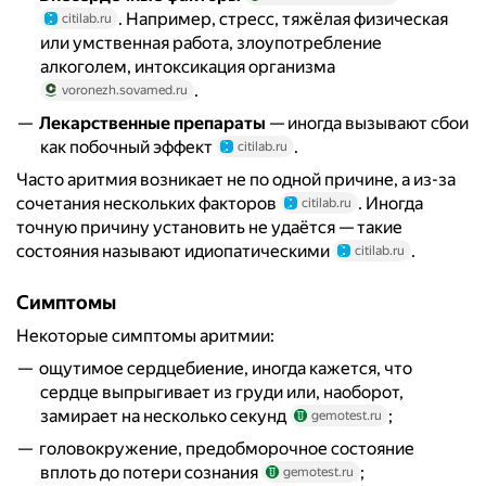
. Например, стресс, тяжёлая физическая
citilab.ru
или умственная работа, злоупотребление
алкоголем, интоксикация организма
.
voronezh.sovamed.ru
Лекарственные препараты
— иногда вызывают сбои
как побочный эффект
.
citilab.ru
Часто аритмия возникает не по одной причине, а из-за
сочетания нескольких факторов
. Иногда
citilab.ru
точную причину установить не удаётся — такие
состояния называют идиопатическими
.
citilab.ru
Симптомы
Некоторые симптомы аритмии:
ощутимое сердцебиение, иногда кажется, что
сердце выпрыгивает из груди или, наоборот,
замирает на несколько секунд
;
gemotest.ru
головокружение, предобморочное состояние
вплоть до потери сознания
;
gemotest.ru