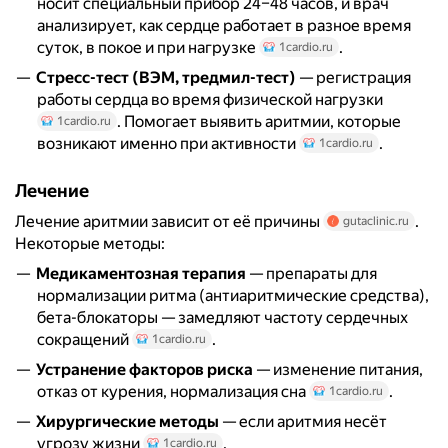
носит специальный прибор 24–48 часов, и врач
анализирует, как сердце работает в разное время
суток, в покое и при нагрузке
.
1cardio.ru
Стресс-тест (ВЭМ, тредмил-тест)
— регистрация
работы сердца во время физической нагрузки
. Помогает выявить аритмии, которые
1cardio.ru
возникают именно при активности
.
1cardio.ru
Лечение
Лечение аритмии зависит от её причины
.
gutaclinic.ru
Некоторые методы:
Медикаментозная терапия
— препараты для
нормализации ритма (антиаритмические средства),
бета-блокаторы — замедляют частоту сердечных
сокращений
.
1cardio.ru
Устранение факторов риска
— изменение питания,
отказ от курения, нормализация сна
.
1cardio.ru
Хирургические методы
— если аритмия несёт
угрозу жизни
.
1cardio.ru