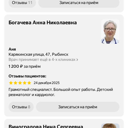
Отзывы
11
Записаться
на приём
Богачева Анна Николаевна
Аня
Карякинская улица, 47, Рыбинск
Врач принимает ещё в 4-х клиниках
Цена
1200
₽
1 200
за приём
Отзывы пациентов
:
24 декабря 2025
Грамотный специалист. Большой опыт работы. Детский
ревматолог и кардиолог.
Отзывы
8
Записаться
на приём
Виноградова Нина Сергеевна