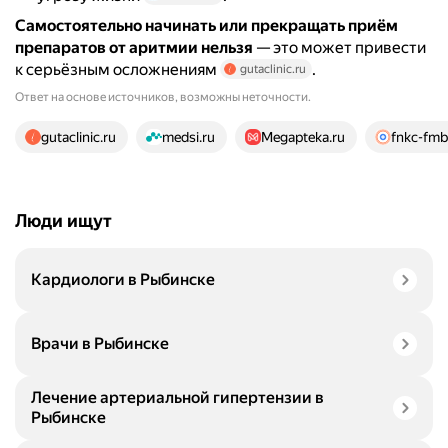
Самостоятельно начинать или прекращать приём
препаратов от аритмии нельзя
— это может привести
к серьёзным осложнениям
.
gutaclinic.ru
Ответ на основе источников, возможны неточности.
20 источников
gutaclinic.ru
medsi.ru
Megapteka.ru
fnkc-fmb
Люди ищут
Кардиологи в Рыбинске
Врачи в Рыбинске
Лечение артериальной гипертензии в
Рыбинске