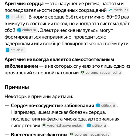
Аритмия сердца
— это нарушение ритма, частоты и
последовательности сердечных сокращений
medsi.ru
. В норме сердце бьётся ритмично, 60–90 раз
citilab.ru
в минуту в состоянии покоя, но иногда эта система даёт
сбой
. Электрические импульсы могут
citilab.ru
формироваться неправильно, проводиться с
задержками или вообще блокироваться на своём пути
.
citilab.ru
Аритмия не всегда является самостоятельным
заболеванием
— в некоторых случаях это лишь одно из
проявлений основной патологии
.
voronezh.sovamed.ru
Причины
Некоторые причины аритмии:
Сердечно-сосудистые заболевания
.
citilab.ru
Например, ишемическая болезнь сердца,
последствия инфаркта миокарда, артериальная
гипертензия
.
voronezh.sovamed.ru
citilab.ru
Внесердечные факторы
voronezh.sovamed.ru