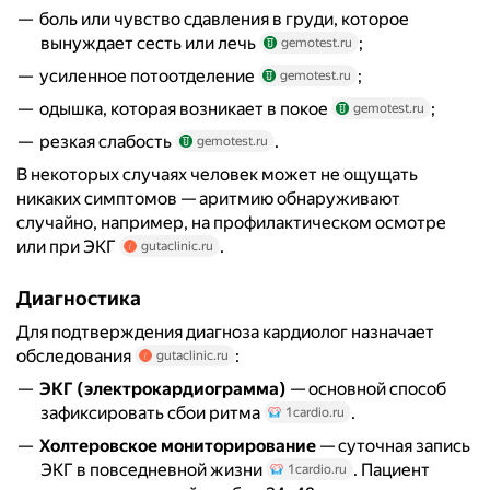
боль или чувство сдавления в груди, которое
вынуждает сесть или лечь
;
gemotest.ru
усиленное потоотделение
;
gemotest.ru
одышка, которая возникает в покое
;
gemotest.ru
резкая слабость
.
gemotest.ru
В некоторых случаях человек может не ощущать
никаких симптомов — аритмию обнаруживают
случайно, например, на профилактическом осмотре
или при ЭКГ
.
gutaclinic.ru
Диагностика
Для подтверждения диагноза кардиолог назначает
обследования
:
gutaclinic.ru
ЭКГ (электрокардиограмма)
— основной способ
зафиксировать сбои ритма
.
1cardio.ru
Холтеровское мониторирование
— суточная запись
ЭКГ в повседневной жизни
. Пациент
1cardio.ru