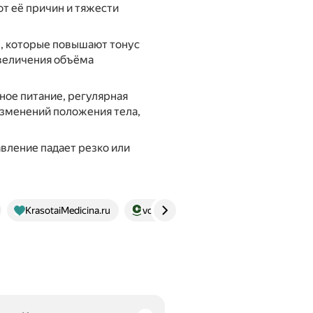
т её причин и тяжести
, которые повышают тонус
величения объёма
ное питание, регулярная
 изменений положения тела,
авление падает резко или
KrasotaiMedicina.ru
voronezh.sovamed.ru
mc21.ru