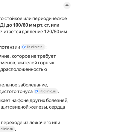
то стойкое или периодическое
АД)
до 100/60 мм рт. ст. или
считается давление 120/80 мм
ипотензии
:
lit-clinic.ru
ние, которое не требует
тсменов, жителей горных
редрасположенностью
тельное заболевание,
дистого тонуса
.
lit-clinic.ru
кает на фоне других болезней,
й щитовидной железы, сердца
 переходе из лежачего или
.
t-clinic.ru