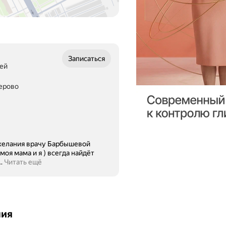
Записаться
щей
мерово
желания врачу Барбышевой
оя мама и я ) всегда найдёт
…
Читать ещё
ния