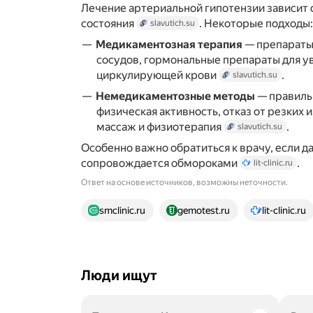
Лечение артериальной гипотензии зависит о
состояния
. Некоторые подходы:
slavutich.su
Медикаментозная терапия
— препараты
сосудов, гормональные препараты для у
циркулирующей крови
.
slavutich.su
Немедикаментозные методы
— правиль
физическая активность, отказ от резких
массаж и физиотерапия
.
slavutich.su
Особенно важно обратиться к врачу, если д
сопровождается обмороками
.
lit-clinic.ru
Ответ на основе источников, возможны неточности.
11 источников
smclinic.ru
gemotest.ru
lit-clinic.ru
Люди ищут