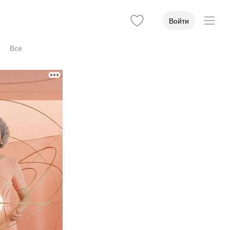
Войти
Все
а
Стаж
Учёная степень