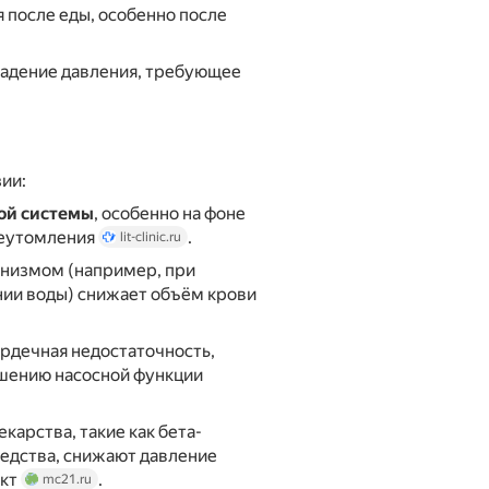
 после еды, особенно после
адение давления, требующее
ии:
ой системы
, особенно на фоне
реутомления
.
lit-clinic.ru
анизмом (например, при
нии воды) снижает объём крови
рдечная недостаточность,
дшению насосной функции
карства, такие как бета-
едства, снижают давление
ект
.
mc21.ru