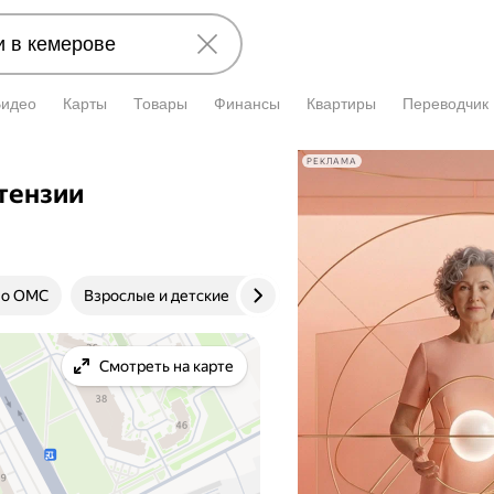
Видео
Карты
Товары
Финансы
Квартиры
Переводчик
РЕКЛАМА
тензии
о ОМС
Взрослые и детские
Клиника
Цена приём
Смотреть на карте