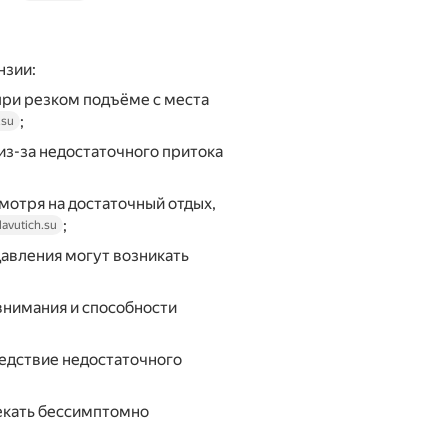
нзии:
при резком подъёме с места
;
.su
из-за недостаточного притока
смотря на достаточный отдых,
;
lavutich.su
авления могут возникать
внимания и способности
ледствие недостаточного
екать бессимптомно