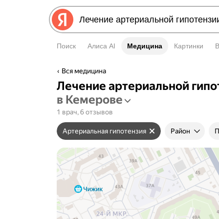
Поиск
Алиса AI
Медицина
Медицина
Картинки
Вся медицина
Лечение артериальной гипо
в Кемерове
1 врач, 6 отзывов
Артериальная гипотензия
Район
П