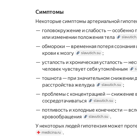
Симптомы
Некоторые симптомы артериальной гипоте
головокружение и слабость — особенно 
или изменении положения тела
slavutich
обмороки — временная потеря сознания 
крови к мозгу
;
slavutich.su
усталость и хроническая усталость — не
человек чувствует себя утомлённым
s
тошнота — при значительном снижении д
расстройства желудка
;
slavutich.su
проблемы с концентрацией — снижение 
сосредотачиваться
;
slavutich.su
потливость и холодные конечности — вс
кровообращения
.
slavutich.su
У некоторых людей гипотензия может прот
.
medicina.ru