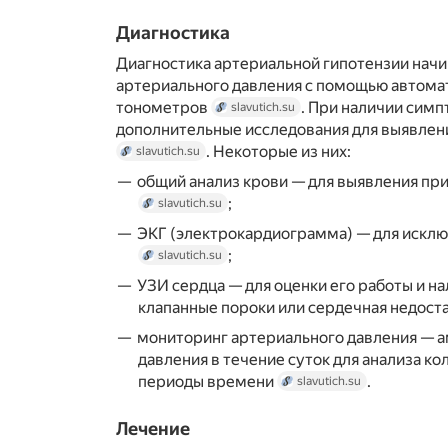
Диагностика
Диагностика артериальной гипотензии начи
артериального давления с помощью автома
тонометров
. При наличии сим
slavutich.su
дополнительные исследования для выявлен
. Некоторые из них:
slavutich.su
общий анализ крови — для выявления пр
;
slavutich.su
ЭКГ (электрокардиограмма) — для исклю
;
slavutich.su
УЗИ сердца — для оценки его работы и на
клапанные пороки или сердечная недост
мониторинг артериального давления — 
давления в течение суток для анализа ко
периоды времени
.
slavutich.su
Лечение