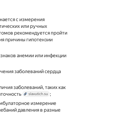
нается с измерения
тических или ручных
птомов рекомендуется пройти
ия причины гипотензии
изнаков анемии или инфекции
чения заболеваний сердца
личия заболеваний, таких как
аточность
;
slavutich.su
амбулаторное измерение
лебаний давления в разные