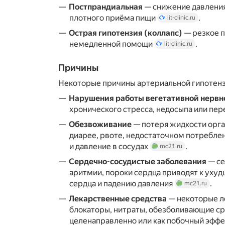
Постпрандиальная
— снижение давления
плотного приёма пищи
.
lit-clinic.ru
Острая гипотензия (коллапс)
— резкое п
немедленной помощи
.
lit-clinic.ru
Причины
Некоторые причины артериальной гипотенз
Нарушения работы вегетативной нервн
хронического стресса, недосыпа или пе
Обезвоживание
— потеря жидкости орг
диарее, рвоте, недостаточном потребле
и давление в сосудах
.
mc21.ru
Сердечно-сосудистые заболевания
— се
аритмии, пороки сердца приводят к уху
сердца и падению давления
.
mc21.ru
Лекарственные средства
— некоторые ле
блокаторы, нитраты, обезболивающие ср
целенаправленно или как побочный эфф