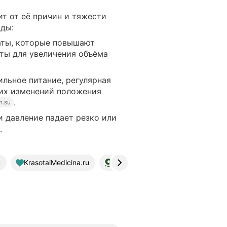
ит от её причин и тяжести
оды:
ты, которые повышают
аты для увеличения объёма
льное питание, регулярная
ких изменений положения
.
h.su
и давление падает резко или
.
u
KrasotaiMedicina.ru
voronezh.sovamed.ru
mc21.