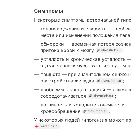
Симптомы
Некоторые симптомы артериальной гипо
головокружение и слабость — особен
места или изменении положения тел
обмороки — временная потеря сознан
притока крови к мозгу
;
slavutich.su
усталость и хроническая усталость 
отдых, человек чувствует себя утом
тошнота — при значительном снижени
расстройства желудка
;
slavutich.su
проблемы с концентрацией — снижен
сосредотачиваться
;
slavutich.su
потливость и холодные конечности —
кровообращения
.
slavutich.su
У некоторых людей гипотензия может п
.
medicina.ru