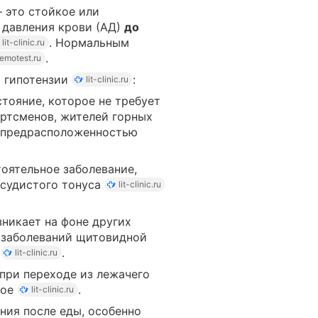
 это стойкое или
 давления крови (АД)
до
. Нормальным
lit-clinic.ru
.
emotest.ru
 гипотензии
:
lit-clinic.ru
тояние, которое не требует
ортсменов, жителей горных
й предрасположенностью
оятельное заболевание,
осудистого тонуса
lit-clinic.ru
никает на фоне других
, заболеваний щитовидной
ы
.
lit-clinic.ru
при переходе из лежачего
ное
.
lit-clinic.ru
ия после еды, особенно