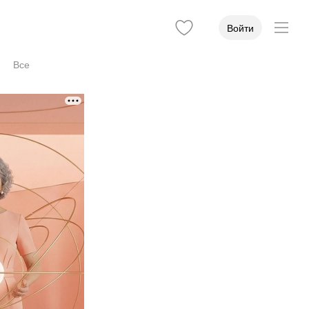
Войти
Все
ёма
Стаж
Учёная степень