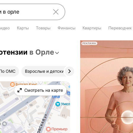
Видео
Карты
Товары
Финансы
Квартиры
Переводчик
РЕКЛАМА
отензии
в Орле
По ОМС
Взрослые и детские
Клиника
Цена при
Смотреть на карте