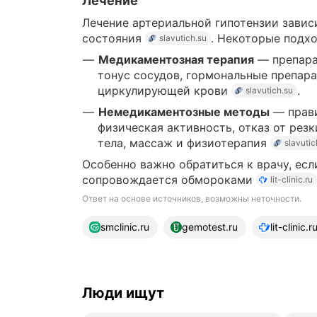
Лечение
Лечение артериальной гипотензии завис
состояния
. Некоторые подх
slavutich.su
Медикаментозная терапия
— препара
тонус сосудов, гормональные препар
циркулирующей крови
.
slavutich.su
Немедикаментозные методы
— прави
физическая активность, отказ от рез
тела, массаж и физиотерапия
slavutic
Особенно важно обратиться к врачу, есл
сопровождается обмороками
lit-clinic.ru
Ответ на основе источников, возможны неточности.
11 источников
smclinic.ru
gemotest.ru
lit-clinic.r
Люди ищут