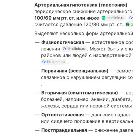
Артериальная гипотензия (гипотония)
—
периодическое снижение артериального
100/60 мм рт. ст. или ниже
smclinic.ru
считается давление 120/80 мм рт. ст.
g
Выделяют несколько форм артериальной
Физиологическая
— естественное сос
лечения
. Может быть у сп
lit-clinic.ru
районов или людей с наследственно
.
lit-clinic.ru
Первичная (эссенциальная)
— самост
связанное с нарушением регуляции с
.
Вторичная (симптоматическая)
— воз
болезней, например, анемии, диабета
железы, сердца или нервной систем
Ортостатическая
— давление падает 
или сидячего положения в вертикаль
Постпрандиальная
— снижение давлен