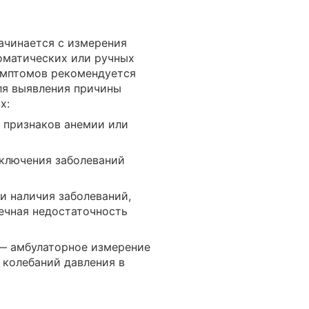
ачинается с измерения
оматических или ручных
имптомов рекомендуется
ля выявления причины
х:
 признаков анемии или
ключения заболеваний
и наличия заболеваний,
ечная недостаточность
— амбулаторное измерение
а колебаний давления в