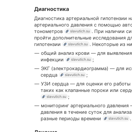
Диагностика
Диагностика артериальной гипотензии н
артериального давления с помощью авт
тонометров
. При наличии с
slavutich.su
пройти дополнительные исследования д
гипотензии
. Некоторые из ни
slavutich.su
общий анализ крови — для выявления
инфекции
;
slavutich.su
ЭКГ (электрокардиограмма) — для ис
сердца
;
slavutich.su
УЗИ сердца — для оценки его работы 
таких как клапанные пороки или серд
;
slavutich.su
мониторинг артериального давления 
давления в течение суток для анализ
разные периоды времени
.
slavutich.su