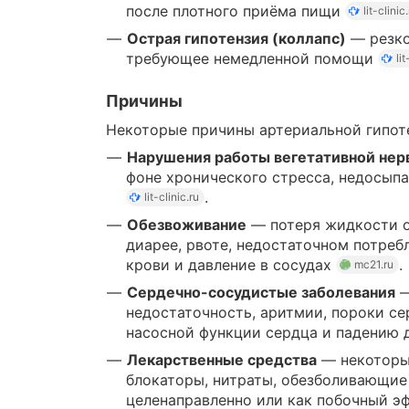
после плотного приёма пищи
lit-clinic
Острая гипотензия (коллапс)
— резко
требующее немедленной помощи
lit
Причины
Некоторые причины артериальной гипот
Нарушения работы вегетативной нер
фоне хронического стресса, недосып
.
lit-clinic.ru
Обезвоживание
— потеря жидкости о
диарее, рвоте, недостаточном потреб
крови и давление в сосудах
.
mc21.ru
Сердечно-сосудистые заболевания
—
недостаточность, аритмии, пороки с
насосной функции сердца и падению
Лекарственные средства
— некоторые
блокаторы, нитраты, обезболивающие
целенаправленно или как побочный э