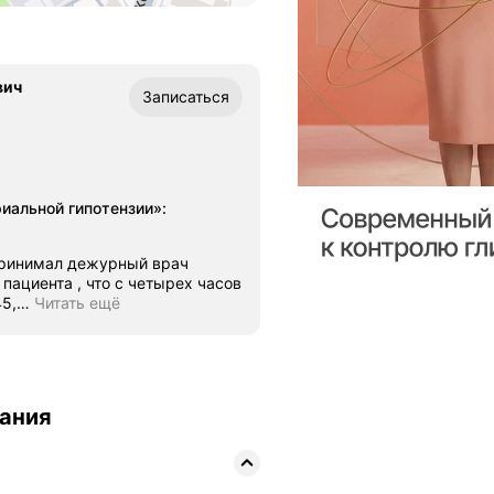
вич
Записаться
риальной гипотензии»
:
 принимал дежурный врач
пациента , что с четырех часов
45,
…
Читать ещё
вания