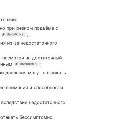
тензии:
но при резком подъёме с
а
;
slavutich.su
ия из-за недостаточного
— несмотря на достаточный
лённым
;
slavutich.su
и давления могут возникать
ие внимания и способности
 вследствие недостаточного
ротекать бессимптомно