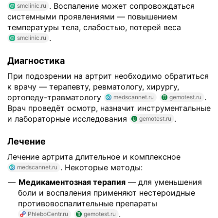
. Воспаление может сопровождаться
smclinic.ru
системными проявлениями — повышением
температуры тела, слабостью, потерей веса
.
smclinic.ru
Диагностика
При подозрении на артрит необходимо обратиться
к врачу — терапевту, ревматологу, хирургу,
ортопеду-травматологу
.
medscannet.ru
gemotest.ru
Врач проведёт осмотр, назначит инструментальные
и лабораторные исследования
.
gemotest.ru
Лечение
Лечение артрита длительное и комплексное
. Некоторые методы:
medscannet.ru
Медикаментозная терапия
— для уменьшения
боли и воспаления применяют нестероидные
противовоспалительные препараты
.
PhleboCentr.ru
gemotest.ru