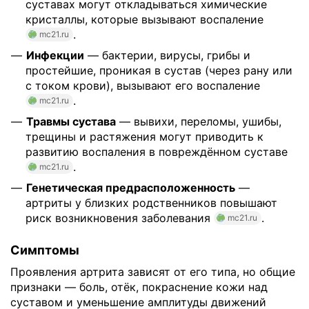
суставах могут откладываться химические
кристаллы, которые вызывают воспаление
.
mc21.ru
Инфекции
— бактерии, вирусы, грибы и
простейшие, проникая в сустав (через рану или
с током крови), вызывают его воспаление
.
mc21.ru
Травмы сустава
— вывихи, переломы, ушибы,
трещины и растяжения могут приводить к
развитию воспаления в повреждённом суставе
.
mc21.ru
Генетическая предрасположенность
—
артриты у близких родственников повышают
риск возникновения заболевания
.
mc21.ru
Симптомы
Проявления артрита зависят от его типа, но общие
признаки — боль, отёк, покраснение кожи над
суставом и уменьшение амплитуды движений