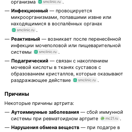
организма
.
smclinic.ru
Инфекционный
— провоцируется
микроорганизмами, попавшими извне или
находящимися в воспалённых органах
.
smclinic.ru
Реактивный
— возникает после перенесённой
инфекции мочеполовой или пищеварительной
системы
.
smclinic.ru
Подагрический
— связан с накоплением
мочевой кислоты в тканях суставов с
образованием кристаллов, которые оказывают
раздражающее действие
.
smclinic.ru
Причины
Некоторые причины артрита:
Аутоиммунные заболевания
— сбой иммунной
системы при ревматоидном артрите
.
mc21.ru
Нарушения обмена веществ
— при подагре в