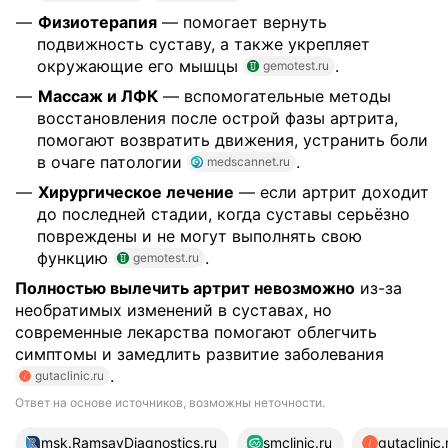
Физиотерапия
— помогает вернуть
подвижность суставу, а также укрепляет
окружающие его мышцы
.
gemotest.ru
Массаж и ЛФК
— вспомогательные методы
восстановления после острой фазы артрита,
помогают возвратить движения, устранить боли
в очаге патологии
.
medscannet.ru
Хирургическое лечение
— если артрит доходит
до последней стадии, когда суставы серьёзно
повреждены и не могут выполнять свою
функцию
.
gemotest.ru
Полностью вылечить артрит невозможно
из-за
необратимых изменений в суставах, но
современные лекарства помогают облегчить
симптомы и замедлить развитие заболевания
.
gutaclinic.ru
Ответ на основе источников, возможны неточности.
16 источников
msk.RamsayDiagnostics.ru
smclinic.ru
gutaclinic.