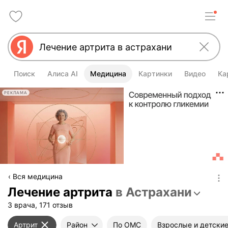
Поиск
Алиса AI
Медицина
Картинки
Видео
Ка
РЕКЛАМА
Вся медицина
Лечение артрита
в Астрахани
3 врача, 171 отзыв
Артрит
Район
По ОМС
Взрослые и детски