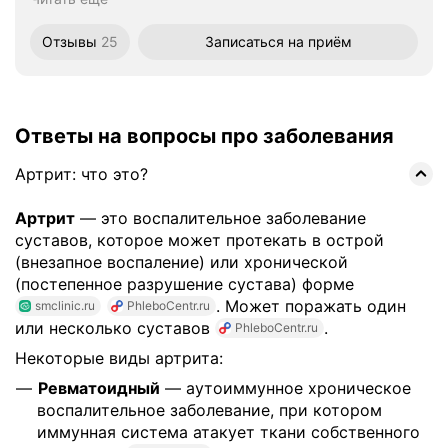
Отзывы
25
Записаться
на приём
Ответы на вопросы про заболевания
Артрит: что это?
Артрит
— это воспалительное заболевание
суставов, которое может протекать в острой
(внезапное воспаление) или хронической
(постепенное разрушение сустава) форме
. Может поражать один
smclinic.ru
PhleboCentr.ru
или несколько суставов
.
PhleboCentr.ru
Некоторые виды артрита:
Ревматоидный
— аутоиммунное хроническое
воспалительное заболевание, при котором
иммунная система атакует ткани собственного