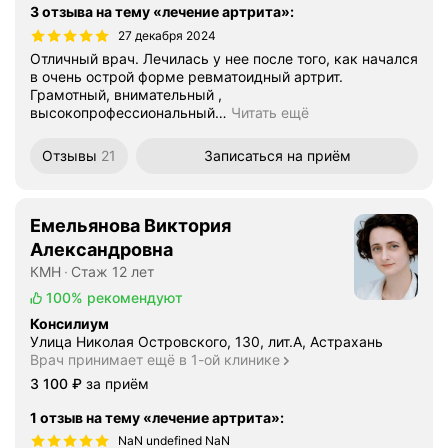
3 отзыва на тему «лечение артрита»
:
27 декабря 2024
Отличный врач. Лечилась у нее после того, как начался
в очень острой форме ревматоидный артрит.
Грамотный, внимательный ,
высокопрофессиональный
…
Читать ещё
Отзывы
21
Записаться
на приём
Емельянова Виктория
Александровна
КМН
Стаж 12 лет
100%
рекомендуют
Консилиум
Улица Николая Островского, 130, лит.А, Астрахань
Врач принимает ещё в 1-ой клинике
Цена
3100
3 100
₽
за приём
1 отзыв на тему «лечение артрита»
:
NaN undefined NaN