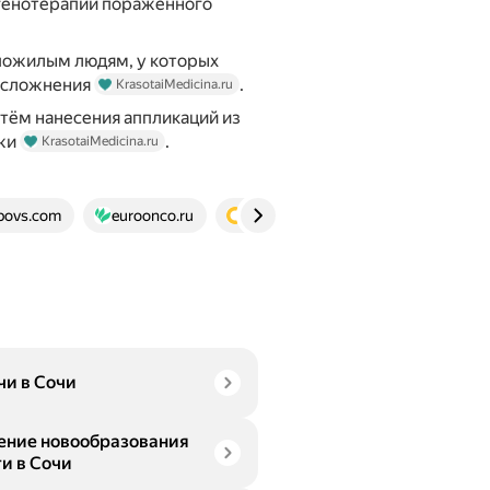
генотерапии поражённого
пожилым людям, у которых
осложнения
.
KrasotaiMedicina.ru
тём нанесения аппликаций из
ожи
.
KrasotaiMedicina.ru
povs.com
euroonco.ru
klinikasoyuz.ru
OnClinic.ru
чи в Сочи
ение новообразования
ти в Сочи