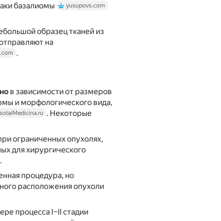
наки базалиомы
yusupovs.com
небольшой образец тканей из
 отправляют на
.
s.com
но
в зависимости от размеров
рмы и морфологического вида,
. Некоторые
sotaiMedicina.ru
при ограниченных опухолях,
ых для хирургического
.
енная процедура, но
тного расположения опухоли
е процесса I–II стадии