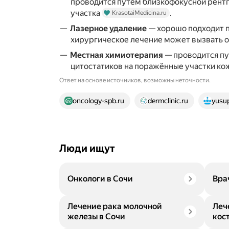
проводится путём близкофокусной рент
участка
.
KrasotaiMedicina.ru
Лазерное удаление
— хорошо подходит 
хирургическое лечение может вызвать 
Местная химиотерапия
— проводится пу
цитостатиков на поражённые участки к
Ответ на основе источников, возможны неточности.
12 источников
oncology-spb.ru
dermclinic.ru
yusu
Люди ищут
Онкологи в Сочи
Вра
Лечение рака молочной
Леч
железы в Сочи
кос