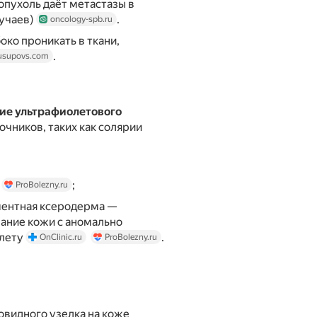
опухоль даёт метастазы в
лучаев)
.
oncology-spb.ru
ко проникать в ткани,
.
usupovs.com
ие ультрафиолетового
очников, таких как солярии
;
ProBolezny.ru
ментная ксеродерма —
ание кожи с аномально
олету
.
OnClinic.ru
ProBolezny.ru
овидного узелка на коже