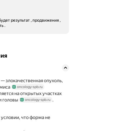
удет результат , продвижения ,
ь .
ния
— злокачественная опухоль,
рмиса
oncology-spb.ru
ляется на открытых участках
ти головы
.
oncology-spb.ru
 условии, что форма не