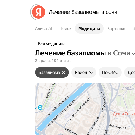
Алиса AI
Поиск
Медицина
Медицина
Картинки
Вся медицина
Лечение базалиомы
в Сочи
2 врача, 101 отзыв
Базалиома
Район
По ОМС
Дос