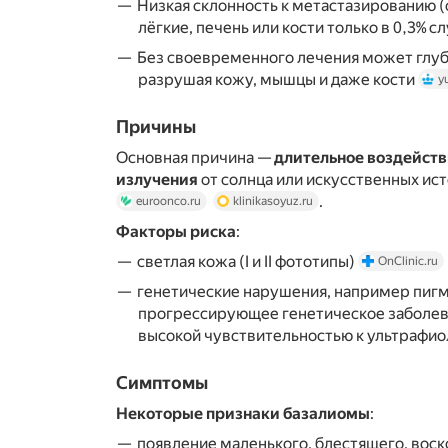
Низкая склонность к метастазированию (
лёгкие, печень или кости только в 0,3% с
Без своевременного лечения может глубо
разрушая кожу, мышцы и даже кости
y
Причины
Основная причина —
длительное воздейств
излучения
от солнца или искусственных ист
.
euroonco.ru
klinikasoyuz.ru
Факторы риска
:
светлая кожа (I и II фототипы)
OnClinic.ru
генетические нарушения, например пиг
прогрессирующее генетическое заболев
высокой чувствительностью к ультрафи
Симптомы
Некоторые признаки базалиомы
:
появление маленького, блестящего, воск