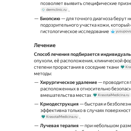
позволяет выявить специфические приз
.
dermclinic.ru
Биопсию
— для точного диагноза берут 
подозрительного участка кожи, который
гистологическое исследование
yusupov
Лечение
Способ лечения подбирается индивидуаль
опухоли, её расположения, клинической фо
степени прорастания в соседние ткани
Kra
методы:
Хирургическое удаление
— проводится 
расположенных в относительно безопасн
вмешательства местах
KrasotaiMedicina.ru
Криодеструкция
— быстрая и безболезн
эффективна только в случаях поверхнос
.
KrasotaiMedicina.ru
Лучевая терапия
— при небольшом размер