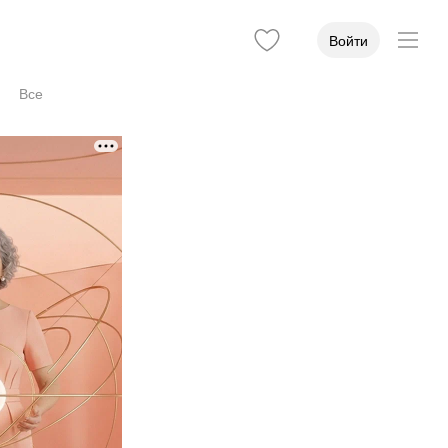
Войти
Все
 приёма
Стаж
Учёная степень