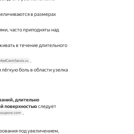
величиваются в размерах
ми, часто приподняты над
аживать в течение длительного
.
MedCentrServis.ru
 лёгкую боль в области узелка
ваний, длительно
ей поверхностью
следует
.
usupovs.com
зования под увеличением,