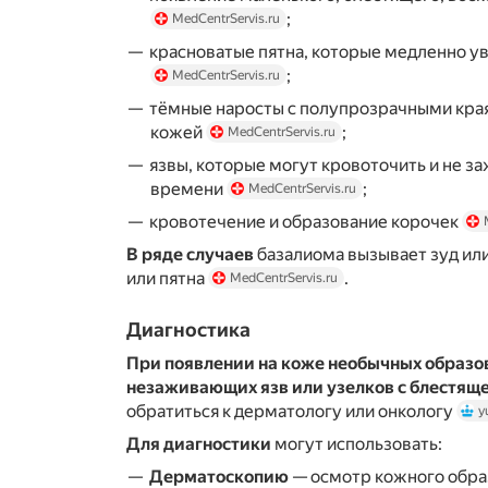
;
MedCentrServis.ru
красноватые пятна, которые медленно у
;
MedCentrServis.ru
тёмные наросты с полупрозрачными края
кожей
;
MedCentrServis.ru
язвы, которые могут кровоточить и не з
времени
;
MedCentrServis.ru
кровотечение и образование корочек
В ряде случаев
базалиома вызывает зуд или
или пятна
.
MedCentrServis.ru
Диагностика
При появлении на коже необычных образо
незаживающих язв или узелков с блестящ
обратиться к дерматологу или онкологу
y
Для диагностики
могут использовать:
Дерматоскопию
— осмотр кожного обра