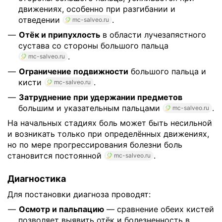
движениях, особенно при разгибании и
отведении
.
mc-salveo.ru
Отёк и припухлость
в области лучезапястного
сустава со стороны большого пальца
.
mc-salveo.ru
Ограничение подвижности
большого пальца и
кисти
.
mc-salveo.ru
Затруднение при удержании предметов
большим и указательным пальцами
.
mc-salveo.ru
На начальных стадиях боль может быть несильной
и возникать только при определённых движениях,
но по мере прогрессирования болезни боль
становится постоянной
.
mc-salveo.ru
Диагностика
Для постановки диагноза проводят:
Осмотр и пальпацию
— сравнение обеих кистей
позволяет выявить отёк и болезненность в