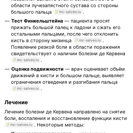
области лучезапястного сустава со стороны
большого пальца
.
mc-salveo.ru
Тест Финкельштейна
— пациента просят
прижать большой палец к ладони и сжать его
остальными пальцами, после чего отклонить
кисть в сторону мизинца
.
mc-salveo.ru
Появление резкой боли в области поражения
свидетельствует о наличии болезни де Кервена
.
mc-salveo.ru
Оценка подвижности
— врач оценивает объём
движений в кисти и большом пальце, выявляет
ограничения отведения и разгибания пальца
.
mc-salveo.ru
Лечение
Лечение болезни де Кервена направлено на снятие
боли, воспаления и восстановление функции кисти
. Некоторые методы:
mc-salveo.ru