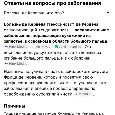
Ответы на вопросы про заболевания
Болезнь де Кервена: что это?
Болезнь де Кервена
(теносиновит де Кервена,
стенозирующий тендовагинит) —
воспалительное
заболевание, поражающее сухожилия на
запястье, в основном в области большого пальца
. Это
HimkiMed.ru
mhkkhv.ru
centr-hirurgii.ru
воспаление двух сухожилий, ответственных за
сгибание большого пальца, и их оболочек
.
HimkiMed.ru
Название получила в честь швейцарского хирурга
Фрица де Кервена, который посвятил свою
профессиональную деятельность изучению этого
заболевания и впервые провёл операцию по
освобождению сухожилий кисти
.
temed.ru
Причины
Точная причина развития болезни де Кервена не