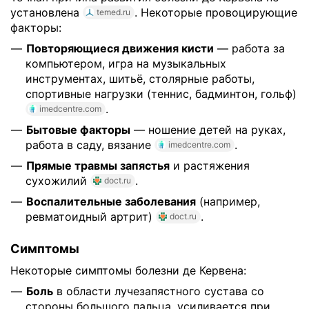
установлена
. Некоторые провоцирующие
temed.ru
факторы:
Повторяющиеся движения кисти
— работа за
компьютером, игра на музыкальных
инструментах, шитьё, столярные работы,
спортивные нагрузки (теннис, бадминтон, гольф)
.
imedcentre.com
Бытовые факторы
— ношение детей на руках,
работа в саду, вязание
.
imedcentre.com
Прямые травмы запястья
и растяжения
сухожилий
.
doct.ru
Воспалительные заболевания
(например,
ревматоидный артрит)
.
doct.ru
Симптомы
Некоторые симптомы болезни де Кервена:
Боль
в области лучезапястного сустава со
стороны большого пальца, усиливается при