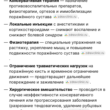
Консервативная терапия
— назначение
противовоспалительных препаратов,
физиотерапии, ортезов и иммобилизации
поражённого сустава
.
zdravclinic.ru
Локальные инъекции
с анестетиками и
кортикостероидами — снимают воспаление и
снижают болевой синдром
.
zdravclinic.ru
Физиотерапия
— специальные упражнения на
растяжку, укрепление мышц и повышение
подвижности поражённого сустава
zdravclinic.ru
.
Ограничение травматических нагрузок
на
поражённую кисть и временное ограничение
движения — предотвращает дальнейшее
повреждение и заживление
.
zdravclinic.ru
Хирургическое вмешательство
— проводится в
случае неэффективности консервативного
лечения или прогрессирования заболевания
(разрезание тендовагинов, удаление рубцовых