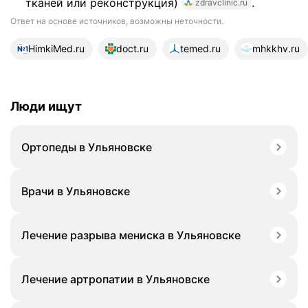
тканей или реконструкция)
.
zdravclinic.ru
Ответ на основе источников, возможны неточности.
15 источников
HimkiMed.ru
doct.ru
temed.ru
mhkkhv.ru
Люди ищут
Ортопеды в Ульяновске
Врачи в Ульяновске
Лечение разрыва мениска в Ульяновске
Лечение артропатии в Ульяновске