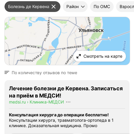
Болезнь де Кервена
Район
По ОМС
Взросл
Смотреть на карте
По количеству отзывов по теме
Лечение болезни де Кервена. Записаться
на приём в МЕДСИ!
medsi.ru
›
Клиника-МЕДСИ
Консультация хирурга до операции бесплатно!
Консультации хирурга, травматолога-ортопеда в 1
клинике. Доказательная медицина.
Промо