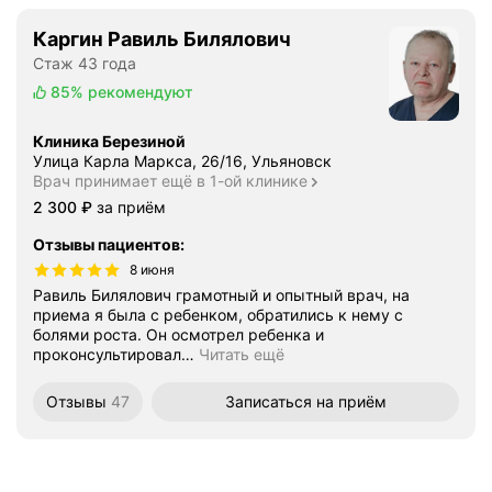
Каргин Равиль Билялович
Стаж 43 года
85%
рекомендуют
Клиника Березиной
Улица Карла Маркса, 26/16, Ульяновск
Врач принимает ещё в 1-ой клинике
Цена
2300
2 300
₽
за приём
Отзывы пациентов
:
8 июня
Равиль Билялович грамотный и опытный врач, на
приема я была с ребенком, обратились к нему с
болями роста. Он осмотрел ребенка и
проконсультировал
…
Читать ещё
Отзывы
47
Записаться
на приём