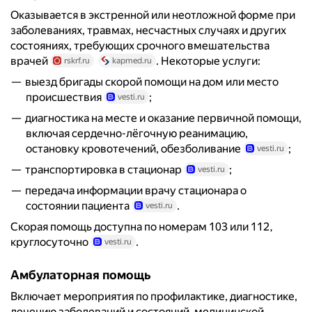
Оказывается в экстренной или неотложной форме при
заболеваниях, травмах, несчастных случаях и других
состояниях, требующих срочного вмешательства
врачей
. Некоторые услуги:
rskrf.ru
kapmed.ru
выезд бригады скорой помощи на дом или место
происшествия
;
vesti.ru
диагностика на месте и оказание первичной помощи,
включая сердечно-лёгочную реанимацию,
остановку кровотечений, обезболивание
;
vesti.ru
транспортировка в стационар
;
vesti.ru
передача информации врачу стационара о
состоянии пациента
.
vesti.ru
Скорая помощь доступна по номерам 103 или 112,
круглосуточно
.
vesti.ru
Амбулаторная помощь
Включает мероприятия по профилактике, диагностике,
лечению заболеваний и состояний, медицинской