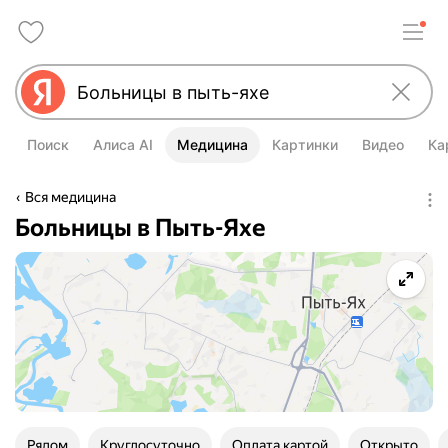
Поиск
Алиса AI
Медицина
Картинки
Видео
Ка
Вся медицина
Больницы в Пыть-Яхе
Рядом
Круглосуточно
Оплата картой
Открыто