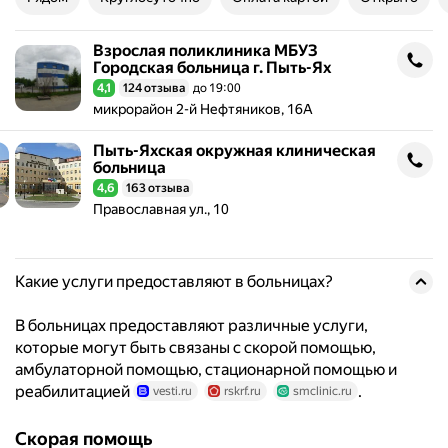
Взрослая поликлиника МБУЗ
Взрослая поликлиника МБУЗ Городская больница г. Пыть-Ях
Городская больница г. Пыть-Ях
4,1
124 отзыва
до 19:00
Рейтинг 4,1 из 5
Адрес: микрорайон 2-й Нефтяников, 16А .
микрорайон 2-й Нефтяников, 16А
Пыть-Яхская окружная клиническая
Пыть-Яхская окружная клиническая больница
больница
4,6
163 отзыва
Рейтинг 4,6 из 5
Адрес: Православная ул., 10 .
Православная ул., 10
Какие услуги предоставляют в больницах?
В больницах предоставляют различные услуги,
которые могут быть связаны с скорой помощью,
амбулаторной помощью, стационарной помощью и
реабилитацией
.
vesti.ru
rskrf.ru
smclinic.ru
Скорая помощь