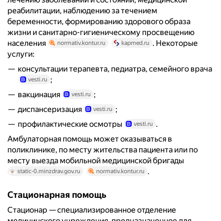
реабилитации, наблюдению за течением
беременности, формированию здорового образа
жизни и санитарно-гигиеническому просвещению
населения
. Некоторые
normativ.kontur.ru
kapmed.ru
услуги:
консультации терапевта, педиатра, семейного врача
;
vesti.ru
вакцинация
;
vesti.ru
диспансеризация
;
vesti.ru
профилактические осмотры
.
vesti.ru
Амбулаторная помощь может оказываться в
поликлинике, по месту жительства пациента или по
месту выезда мобильной медицинской бригады
.
static-0.minzdrav.gov.ru
normativ.kontur.ru
Стационарная помощь
Стационар — специализированное отделение
медицинского учреждения, предназначенное для