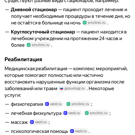
Существуют разные виды стационаров, например:
Дневной стационар
— пациент проходит лечение и
получает необходимые процедуры в течение дня, но
не остаётся в больнице на ночь
.
smclinic.ru
Круглосуточный стационар
— пациент находится в
лечебном учреждении на протяжении 24 часов и
более
.
smclinic.ru
Реабилитация
Медицинская реабилитация — комплекс мероприятий,
которые помогают полностью или частично
восстановить нарушенные функции организма после
заболеваний или травм
. Некоторые
gosuslugi.ru
услуги:
физиотерапия
;
vesti.ru
smclinic.ru
лечебная физкультура
;
vesti.ru
smclinic.ru
массаж
;
vesti.ru
психологическая помощь
.
vesti.ru