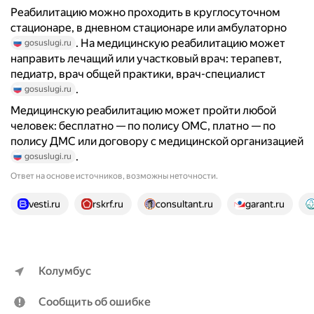
Реабилитацию можно проходить в круглосуточном
стационаре, в дневном стационаре или амбулаторно
. На медицинскую реабилитацию может
gosuslugi.ru
направить лечащий или участковый врач: терапевт,
педиатр, врач общей практики, врач-специалист
.
gosuslugi.ru
Медицинскую реабилитацию может пройти любой
человек: бесплатно — по полису ОМС, платно — по
полису ДМС или договору с медицинской организацией
.
gosuslugi.ru
Ответ на основе источников, возможны неточности.
23 источника
vesti.ru
rskrf.ru
consultant.ru
garant.ru
Колумбус
Сообщить об ошибке