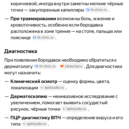
коричневой, иногда внутри заметны мелкие чёрные
точки — закупоренные капилляры
.
lit-clinic.ru
При травмировании
возможны боль, жжение и
кровоточивость, особенно если бородавка
расположена в зоне трения — на стопе, пальцах или
пояснице
.
lit-clinic.ru
Диагностика
При появлении бородавок необходимо обратиться к
дерматологу
. Для диагностики
lit-clinic.ru
zdravcity.ru
могут назначить:
Клинический осмотр
— оценку формы, цвета,
локализации
.
epilstudio.ru
Дерматоскопию
— неинвазивное исследование с
увеличением, помогает выявить сосудистый
рисунок, чёрные точки
.
epilstudio.ru
ПЦР-диагностику ВПЧ
— определение вируса и его
типа
.
epilstudio.ru