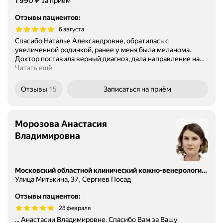
Цена
1990
₽
1 990
за приём
Отзывы пациентов
:
6 августа
Спасибо Наталье Александровне, обратилась с
увеличенной родинкой, ранее у меня была меланома.
Доктор поставила верный диагноз, дала направление на
…
Читать ещё
Отзывы
15
Записаться
на приём
Морозова Анастасия
Владимировна
Московский областной клинический кожно-венерологический диспансер
Улица Митькина, 37, Сергиев Посад
Отзывы пациентов
:
28 февраля
... Анастасии Владимировне. Спасибо Вам за Вашу