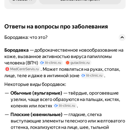
Ответы на вопросы про заболевания
Бородавка: что это?
Бородавка
— доброкачественное новообразование на
коже, вызванное активностью вируса папилломы
человека (ВПЧ)
lit-clinic.ru
gutaclinic.ru
. Может появляться на руках, стопах,
MedCentrServis.ru
лице, теле и даже в интимной зоне
.
lit-clinic.ru
Некоторые виды бородавок:
Обычные (вульгарные)
— твёрдые, ороговевшие
узелки, чаще всего образуются на пальцах, кистях,
коленях или локтях
.
lit-clinic.ru
Плоские (ювенильные)
— гладкие, слегка
выступающие элементы телесного или желтоватого
оттенка, локализуются на лице, шее, тыльной