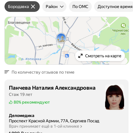
Бородавка
Район
По ОМС
Доступное время
Смотреть на карте
По количеству отзывов по теме
Панчева Наталия Александровна
Стаж 19 лет
80%
рекомендуют
Деломедика
Проспект Красной Армии, 77А, Сергиев Посад
Врач принимает ещё в 1-ой клинике