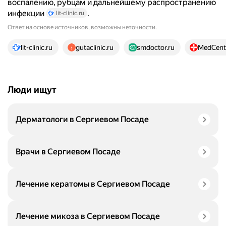
воспалению, рубцам и дальнейшему распространению
инфекции
.
lit-clinic.ru
Ответ на основе источников, возможны неточности.
13 источников
lit-clinic.ru
gutaclinic.ru
smdoctor.ru
MedCentr
Люди ищут
Дерматологи в Сергиевом Посаде
Врачи в Сергиевом Посаде
Лечение кератомы в Сергиевом Посаде
Лечение микоза в Сергиевом Посаде