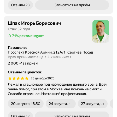
Отзывы
23
Записаться
на приём
Шпак Игорь Борисович
Стаж 32 года
71%
рекомендуют
Парацельс
Проспект Красной Армии, 212А/1, Сергиев Посад
Врач принимает ещё в 2-х клиниках
Цена
2000
₽
2 000
за приём
Отзывы пациентов
:
23 декабря 2025
Лежал в стационаре под наблюдение данного врача. Врач
очень помог, при этом в Москве мне помочь не смогли.
Спасибо огромное, Настоящий профессионал.
20 августа, 18:50
24 августа,
пн
27 августа,
чт
31
понедельник
четверг
по
Отзывы
17
Записаться
на приём