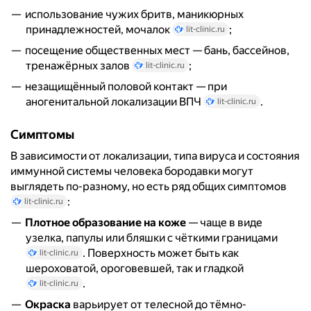
использование чужих бритв, маникюрных
принадлежностей, мочалок
;
lit-clinic.ru
посещение общественных мест — бань, бассейнов,
тренажёрных залов
;
lit-clinic.ru
незащищённый половой контакт — при
аногенитальной локализации ВПЧ
.
lit-clinic.ru
Симптомы
В зависимости от локализации, типа вируса и состояния
иммунной системы человека бородавки могут
выглядеть по-разному, но есть ряд общих симптомов
:
lit-clinic.ru
Плотное образование на коже
— чаще в виде
узелка, папулы или бляшки с чёткими границами
. Поверхность может быть как
lit-clinic.ru
шероховатой, ороговевшей, так и гладкой
.
lit-clinic.ru
Окраска
варьирует от телесной до тёмно-