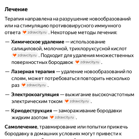
Лечение
Терапия направлена на разрушение новообразований
или на стимуляцию противовирусного иммунного
ответа
. Некоторые методы лечения:
zdravcity.ru
Химическое удаление
— использование
салициловой, молочной, трихлоруксусной кислот
. Подходит для удаления множественных
zdravcity.ru
поверхностных бородавок
.
zdravcity.ru
Лазерная терапия
— удаление новообразований по
слоям, может потребоваться повторить несколько
раз
.
zdravcity.ru
Электрокоагуляция
— выжигание высокочастотным
электрическим током
.
zdravcity.ru
Криодеструкция
— замораживание бородавки
жидким азотом
.
zdravcity.ru
Самолечение
, травмирование или попытки прижечь
бородавку в домашних условиях могут привести к