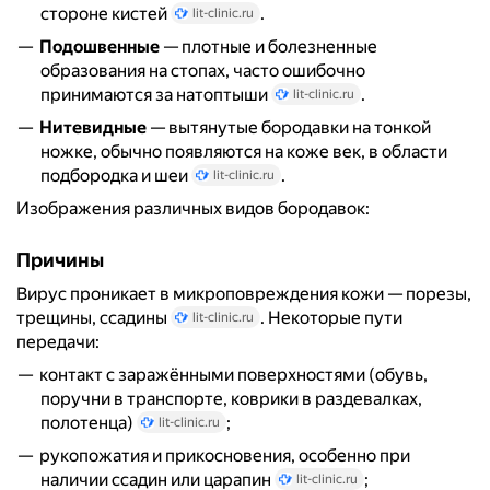
стороне кистей
.
lit-clinic.ru
Подошвенные
— плотные и болезненные
образования на стопах, часто ошибочно
принимаются за натоптыши
.
lit-clinic.ru
Нитевидные
— вытянутые бородавки на тонкой
ножке, обычно появляются на коже век, в области
подбородка и шеи
.
lit-clinic.ru
Изображения различных видов бородавок:
Причины
Вирус проникает в микроповреждения кожи — порезы,
трещины, ссадины
. Некоторые пути
lit-clinic.ru
передачи:
контакт с заражёнными поверхностями (обувь,
поручни в транспорте, коврики в раздевалках,
полотенца)
;
lit-clinic.ru
рукопожатия и прикосновения, особенно при
наличии ссадин или царапин
;
lit-clinic.ru