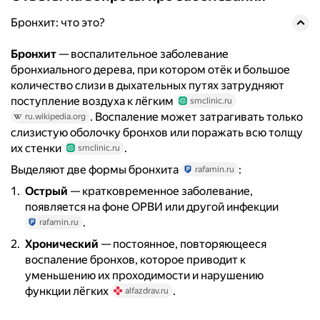
Бронхит: что это?
Бронхит
— воспалительное заболевание
бронхиального дерева, при котором отёк и большое
количество слизи в дыхательных путях затрудняют
поступление воздуха к лёгким
smclinic.ru
. Воспаление может затрагивать только
ru.wikipedia.org
слизистую оболочку бронхов или поражать всю толщу
их стенки
.
smclinic.ru
Выделяют две формы бронхита
:
rafamin.ru
Острый
— кратковременное заболевание,
появляется на фоне ОРВИ или другой инфекции
.
rafamin.ru
Хронический
— постоянное, повторяющееся
воспаление бронхов, которое приводит к
уменьшению их проходимости и нарушению
функции лёгких
.
alfazdrav.ru