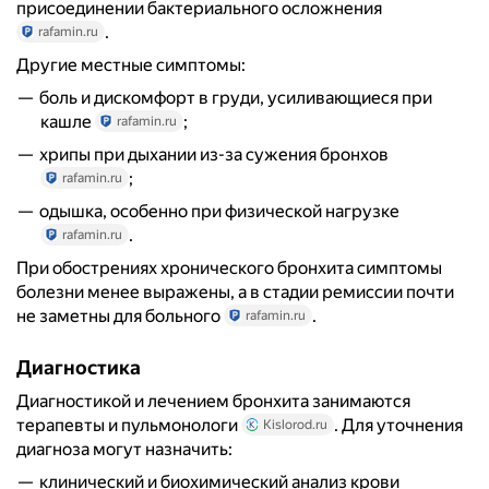
присоединении бактериального осложнения
.
rafamin.ru
Другие местные симптомы:
боль и дискомфорт в груди, усиливающиеся при
кашле
;
rafamin.ru
хрипы при дыхании из-за сужения бронхов
;
rafamin.ru
одышка, особенно при физической нагрузке
.
rafamin.ru
При обострениях хронического бронхита симптомы
болезни менее выражены, а в стадии ремиссии почти
не заметны для больного
.
rafamin.ru
Диагностика
Диагностикой и лечением бронхита занимаются
терапевты и пульмонологи
. Для уточнения
Kislorod.ru
диагноза могут назначить:
клинический и биохимический анализ крови