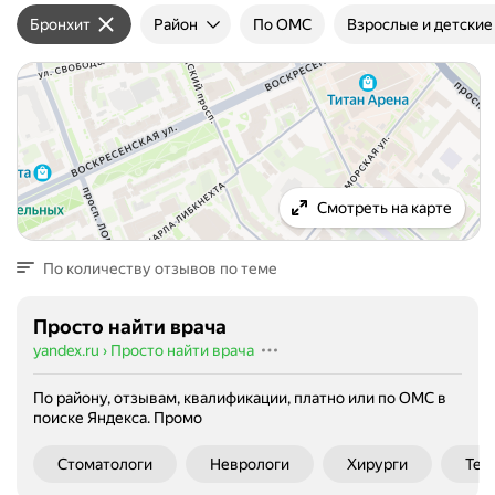
Бронхит
Район
По ОМС
Взрослые и детские
Смотреть на карте
По количеству отзывов по теме
Просто найти врача
yandex.ru
›
Просто найти врача
По району, отзывам, квалификации, платно или по ОМС в
поиске Яндекса.
Промо
Стоматологи
Неврологи
Хирурги
Тер