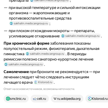
препараты
;
sakhalin.medscangroup.ru
при высокой температуре и сильной интоксикации
организма — жаропонижающие и
противовоспалительные средства
;
sakhalin.medscangroup.ru
при плохом отхождении мокроты — препараты,
усиливающие отхаркивание
.
sakhalin.medscangroup.ru
При хронической форме
заболевания показаны
полупостельный режим, физиотерапия, дыхательная
гимнастика
. В периоды
sakhalin.medscangroup.ru
ремиссии полезно санаторно-курортное лечение
.
sakhalin.medscangroup.ru
Самолечение
при бронхите не рекомендуется — при
лечении следует чётко следовать инструкциям
лечащего врача
.
Kislorod.ru
Ответ на основе источников, возможны неточности.
17 источников
smclinic.ru
celt.ru
ru.wikipedia.org
Kislorod.ru