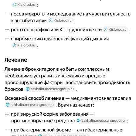
;
Kislorod.ru
посев мокроты и исследование на чувствительность
к антибиотикам
;
Kislorod.ru
рентгенографию или КТ грудной клетки
;
Kislorod.ru
спирометрию для оценки функций дыхания
.
Kislorod.ru
Лечение
Лечение бронхита должно быть комплексным:
необходимо устранить инфекцию и вредные
провоцирующие факторы, восстановить проходимость
бронхов
.
sakhalin.medscangroup.ru
Основной способ лечения
— медикаментозная терапия
. Врач назначает:
sakhalin.medscangroup.ru
при вирусной форме заболевания —
противовирусные средства
;
sakhalin.medscangroup.ru
при бактериальной форме — антибактериальные