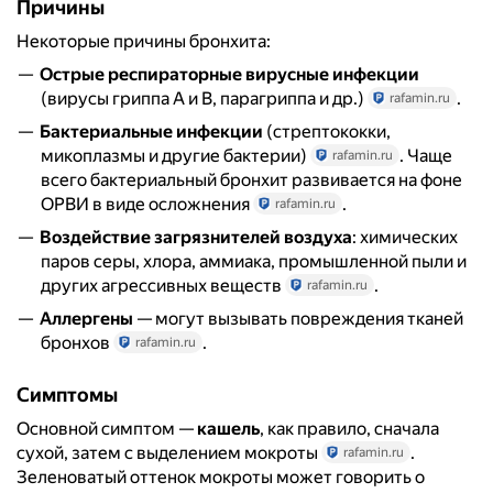
Причины
Некоторые причины бронхита:
Острые респираторные вирусные инфекции
(вирусы гриппа А и В, парагриппа и др.)
.
rafamin.ru
Бактериальные инфекции
(стрептококки,
микоплазмы и другие бактерии)
. Чаще
rafamin.ru
всего бактериальный бронхит развивается на фоне
ОРВИ в виде осложнения
.
rafamin.ru
Воздействие загрязнителей воздуха
: химических
паров серы, хлора, аммиака, промышленной пыли и
других агрессивных веществ
.
rafamin.ru
Аллергены
— могут вызывать повреждения тканей
бронхов
.
rafamin.ru
Симптомы
Основной симптом —
кашель
, как правило, сначала
сухой, затем с выделением мокроты
.
rafamin.ru
Зеленоватый оттенок мокроты может говорить о